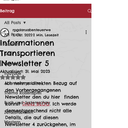
Beitrag
All Posts
rpgdansabenteuerwe
All Posts
11. Okt. 2022
2 Min. Lesezeit
Informationen
Gaslicht
Transportieren
SciFi
|Newsletter 5
Fantasy
Aktualisiert:
31. Mai 2023
YouTube
Mit NaN von 5 Sternen bewertet.
Ich nehme direkten Bezug auf 
Abenteuerpakete
den Vorhergegangenen 
Thema Rollenspiel
Newsletter den du hier  finden 
Buch und Systemschau
kannst 
DANS BLOG
. Ich werde 
dementsprechend nicht alle 
Zufallstabellen
Details, die auf diesen 
Western
Newsletter 4 zurückgehen, im 