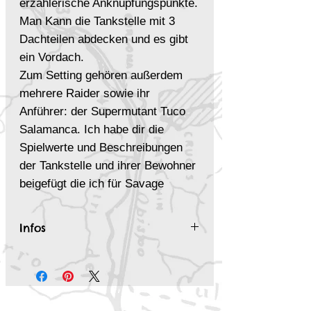
erzählerische Anknüpfungspunkte.
Man Kann die Tankstelle mit 3
Dachteilen abdecken und es gibt
ein Vordach.
Zum Setting gehören außerdem
mehrere Raider sowie ihr
Anführer: der Supermutant Tuco
Salamanca. Ich habe dir die
Spielwerte und Beschreibungen
der Tankstelle und ihrer Bewohner
beigefügt die ich für Savage
Worlds erstellt habe.
Infos
Die hier gezeigten Grafiken
Zum Let's Play:
Dr. Perish's
wurden mithilfe von KI-Technologie
Wasteland Cure
erstellt und anschließend
sorgfältig von Hand überarbeitet
und verfeinert. Karte und Dächer