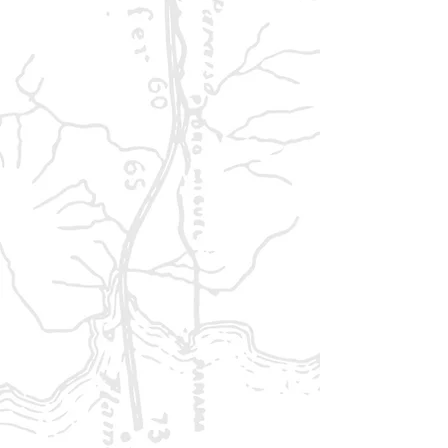
stammen aus der Feder von
Christian Gutt und verleihen dem
Setting seinen unverwechselbaren
Charakter.