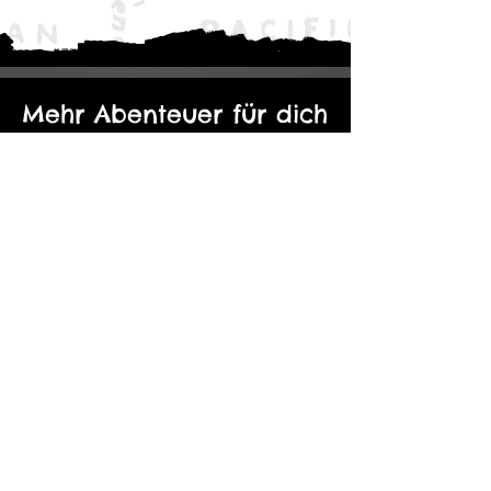
Mehr Abenteuer für dich
Der Eine Ring: Moria - Durch die
Kopie von Abenteuerp