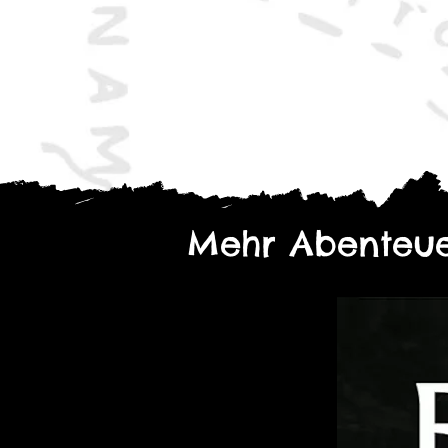
hochauflösenden Karten verle
Tiefe und bieten eine reichha
die Spannung des außerirdis
Zephyra-7 zu erforschen.
Mehr Abenteue