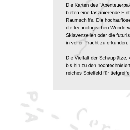
Die Karten des "Abenteuerpak
bieten eine faszinierende Ein
Raumschiffs. Die hochauflöse
die technologischen Wunderw
Sklavenzellen oder die futuri
in voller Pracht zu erkunden.
Die Vielfalt der Schauplätze
bis hin zu den hochtechnisier
reiches Spielfeld für tiefgrei
können die Geheimnisse des 
Begegnungen mit außerirdis
Herausforderungen meistern,
bietet.
Das "Abenteuerpaket: Zephyra
Welt voller Rätsel und Poten