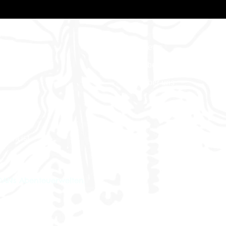
News
erwelt
Abenteuer Blog
Über uns
achen
fernt ist
gDANs Abenteuerwelten.