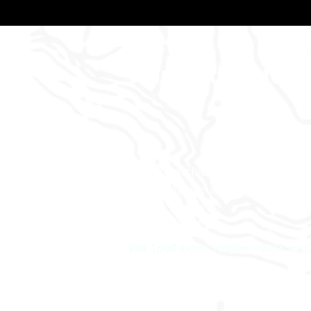
Dan's Abenteu
Wo die Geschichten zum Leben erw
und das Abenteuer nur einen Klick ent
Viel Spaß beim Spielen ©2025 rp