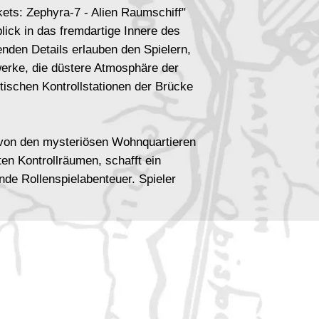
ets: Zephyra-7 - Alien Raumschiff"
blick in das fremdartige Innere des
nden Details erlauben den Spielern,
erke, die düstere Atmosphäre der
stischen Kontrollstationen der Brücke
, von den mysteriösen Wohnquartieren
ten Kontrollräumen, schafft ein
fende Rollenspielabenteuer. Spieler
Alien-Raumschiffs erforschen,
chen Wesen haben und die
 die diese exotische Umgebung
-7 - Alien Raumschiff" eröffnet eine
zial für spannende Erzählungen. Die