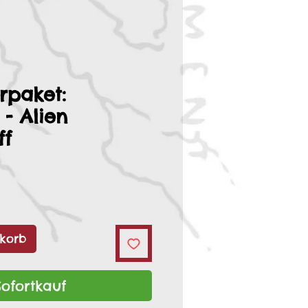
rpaket:
 - Alien
ff
korb
Sofortkauf