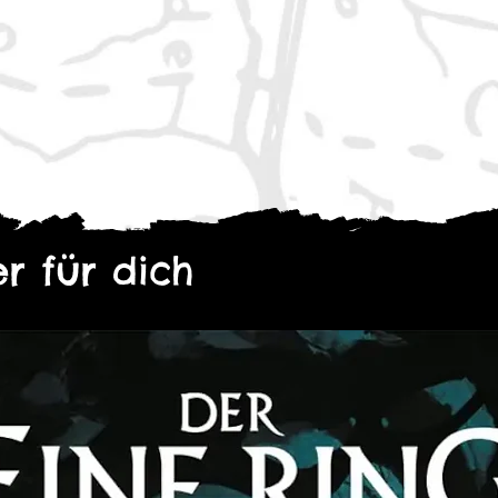
ihen dem Rollenspiel eine visuelle
ltige Kulisse, um das Mysterium und
chen Lebens auf dem Planeten
r für dich