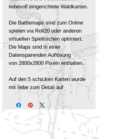
liebevoll eingerichtete Waldkarten.
Die Battlemaps sind zum Online
spielen via Roll20 oder anderen
virtuellen Spieltischen optimiert.
Die Maps sind in einer
Datensparenden Auflösung
von 2800x2800 Pixeln enthalten.
Auf den 5 schicken Karten wurde
mit liebe zum Detail auf
Spielbarkeit geachtet. Alle Karten
gibt es als Tag oder Nacht
Variante. Auch an Regen oder
klarer Tag und mit Grid oder ohne,
wurde gedacht. Insgesamt sind es
40 Karten.