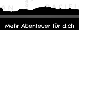
Mehr Abenteuer für dich
Der Eine Ring: Moria - Durch die
Kopie von Abenteuerp