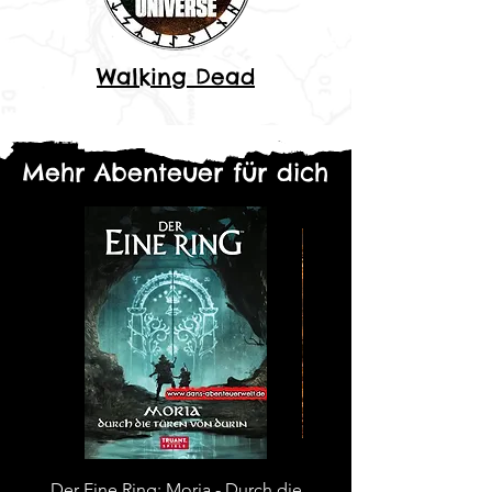
Walking Dead
Mehr Abenteuer für dich
Der Eine Ring: Moria - Durch die
Kopie von Abenteuerp