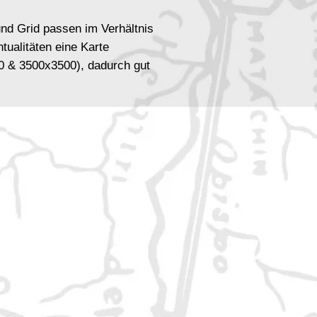
nd Grid passen im Verhältnis
entualitäten eine Karte
 & 3500x3500), dadurch gut
er Datenvolumen in den VTTs
honen.
00, mit Beschriftung und ohne
und ohne
rten, Pfad in den Hügeln, Brücke und
t, Verregnet, mit Grid und ohne