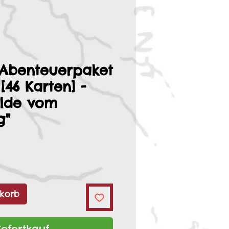
 Abenteuerpaket
 [46 Karten] -
olde vom
g"
korb
Sofortkauf