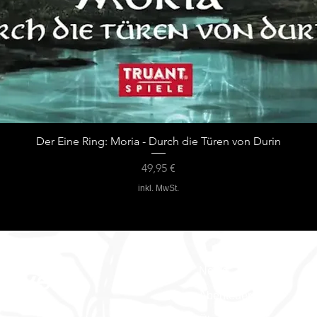
Der Eine Ring: Moria - Durch die Türen von Durin
Preis
49,95 €
inkl. MwSt.
News
erwelt
Abenteuer Blog