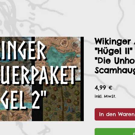
Wikinger
"Hügel II"
"Die Unh
Scamhau
Preis
4,99 €
inkl. MwSt.
In den Waren