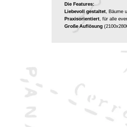
Die Features:
Liebevoll gestaltet
, Bäume u
Praxisorientiert
, für alle ev
Große Auflösung
(2100x2800
Druckbar
JPG-Format
Maximal 1,2 MB groß
um eu
(Virtuellen Spieltische) zu sc
Inhalt:
2x Karten der Region 5000x50
4x Trollhöhlenkarte mit Grid 
Insgesamt 45 Karten: Flusska
See
in den Variationen: Tag, Nach