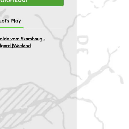
et's Play
nholde vom Skamhaug -
dgard |Waeland