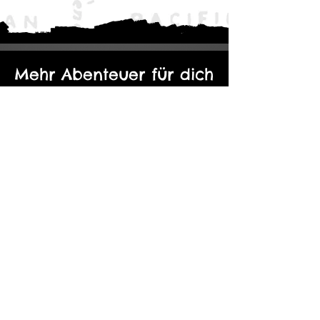
Mehr Abenteuer für dich
Der Eine Ring: Moria - Durch die
Kopie von Abenteuerp