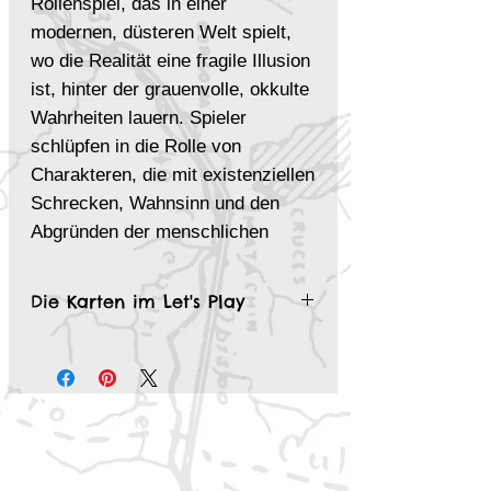
Rollenspiel, das in einer
modernen, düsteren Welt spielt,
wo die Realität eine fragile Illusion
ist, hinter der grauenvolle, okkulte
Wahrheiten lauern. Spieler
schlüpfen in die Rolle von
Charakteren, die mit existenziellen
Schrecken, Wahnsinn und den
Abgründen der menschlichen
Psyche konfrontiert werden. Das
Spiel ist nichts für Zartbesaitete,
Die Karten im Let's Play
sondern richtet sich an jene, die
Let's Play: KULT - Brigg City Detroit
tiefgründige, verstörende
Geschichten erleben möchten, die
Moral, Realität und Wahnsinn
herausfordern.