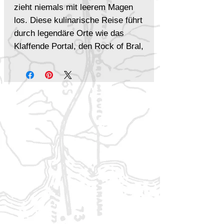
zieht niemals mit leerem Magen
los. Diese kulinarische Reise führt
durch legendäre Orte wie das
Klaffende Portal, den Rock of Bral,
nach Solamnia, ins Feywild und in
die Vergessenen Reiche.
Unterschiedliche Völker, Kulturen
und Ebenen spiegeln sich in
ebenso vielfältigen Gerichten
wider – bis hin zur Stadt der
Türen, in der sich die Einflüsse
des gesamten Multiversums
vereinen.
Das erwartet dich
Über 75 neue Rezepte
aus
dem Dungeons-&-Dragons-