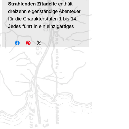
Strahlenden Zitadelle
enthält
dreizehn eigenständige Abenteuer
für die Charakterstufen 1 bis 14.
Jedes führt in ein einzigartiges
Land voller Geheimnisse,
Gefahren und kultureller Vielfalt.
Die Abenteuer können einzeln
gespielt, in bestehende
Kampagnen eingebunden oder zu
einer größeren Reise durch die
Welten verbunden werden.
Das bietet Geschichten aus der
Strahlenden Zitadelle
13 vollständige Abenteuer
für
Charaktere der Stufen 1–14
Eigenständige Geschichten
,
die einzeln oder als Kampagne