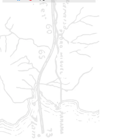
• Neue Charakteroptionen –
drakonische Wurzeln für
Drachenblütige, spezielle
Unterklassen für Mönche und
Waldläufer, neue Talente und
Zauber
• Detaillierte Informationen zu über
20 Drachenarten, inklusive
Edelsteindrachen, mit
Beschreibungen ihrer Horte und
Schätze
• Ein komplettes Drachen-
Bestiarium mit neuen Kreaturen,
Drachengöttern, Schergen und
mehr
• Werkzeuge und Tipps für
Spielleiter, um spannende