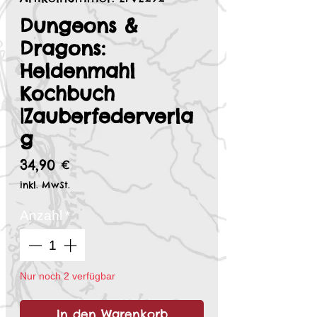
Dungeons &
Dragons:
Heldenmahl
Kochbuch
|Zauberfederverla
g
Preis
34,90 €
inkl. MwSt.
Anzahl
*
Nur noch 2 verfügbar
In den Warenkorb