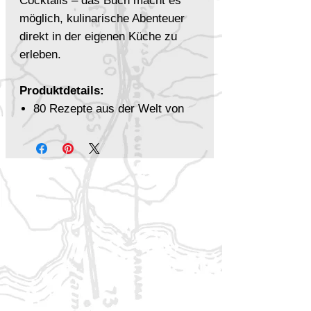
Cocktails – das Buch macht es
möglich, kulinarische Abenteuer
direkt in der eigenen Küche zu
erleben.
Produktdetails:
80 Rezepte aus der Welt von
Dungeons & Dragons
Von Profikoch entwickelt,
einfach nachzukochen
Gerichte für Snacks,
Hauptspeisen und Desserts
Verwendung gängiger Zutaten
und Maßeinheiten
Rezeptbeispiele: Elfenbrot,
Rinderschmorbraten aus
Amphail, Champignonsteaks
der Drow, Apfel-Brombeer-Pie