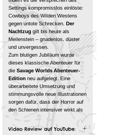
indem es die Versprechen des
Settings kompromisslos einlöste:
Cowboys des Wilden Westens
gegen untote Schrecken.
Der
Nachtzug
gilt bis heute als
Meilenstein – gnadenlos, düster
und unvergessen.
Zum blutigen Jubiläum wurde
dieses klassische Abenteuer für
die
Savage Worlds Abenteuer-
Edition
neu aufgelegt. Eine
überarbeitete Umsetzung und
stimmungsvolle neue Illustrationen
sorgen dafür, dass der Horror auf
den Schienen intensiver wirkt als
je zuvor.
Video Review auf YouTube:
Das erwartet euch