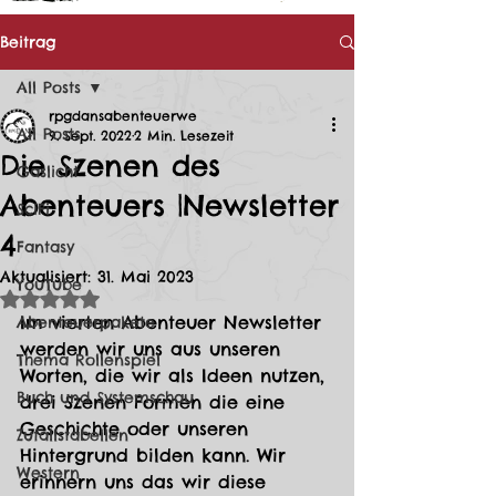
Beitrag
All Posts
rpgdansabenteuerwe
All Posts
9. Sept. 2022
2 Min. Lesezeit
Die Szenen des
Gaslicht
Abenteuers |Newsletter
SciFi
4
Fantasy
Aktualisiert:
31. Mai 2023
YouTube
Mit NaN von 5 Sternen bewertet.
Im vierten Abenteuer Newsletter 
Abenteuerpakete
werden wir uns aus unseren 
Thema Rollenspiel
Worten, die wir als Ideen nutzen, 
Buch und Systemschau
drei Szenen Formen die eine 
Geschichte oder unseren 
Zufallstabellen
Hintergrund bilden kann. Wir 
Western
erinnern uns das wir diese 