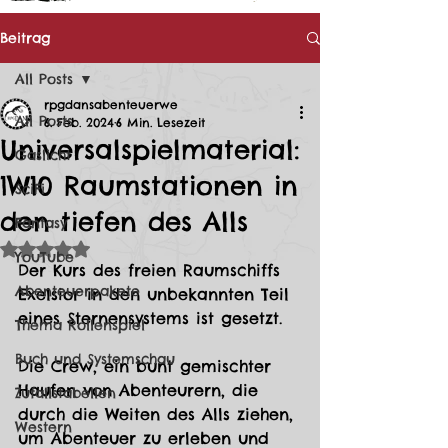
Beitrag
All Posts
rpgdansabenteuerwe
All Posts
6. Feb. 2024
6 Min. Lesezeit
Universalspielmaterial:
Gaslicht
1W10 Raumstationen in
SciFi
den tiefen des Alls
Fantasy
Mit NaN von 5 Sternen bewertet.
YouTube
Der Kurs des freien Raumschiffs 
Abenteuerpakete
Exelsior in den unbekannten Teil 
eines Sternensystems ist gesetzt.
Thema Rollenspiel
Buch und Systemschau
Die Crew, ein bunt gemischter 
Haufen von Abenteurern, die 
Zufallstabellen
durch die Weiten des Alls ziehen, 
Western
um Abenteuer zu erleben und 