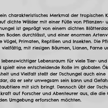
 ein charakteristisches Merkmal der tropischen 
auf dichte Wälder mit einer Fülle von Pflanzen- 
chungel ist geprägt von einem dichten Blätterdac
en Boden durchlässt, und einer enormen Artenvie
e Vögel, Primaten, Reptilien und Insekten. Die Pf
 vielfältig, mit riesigen Bäumen, Lianen, Farne 
n lebenswichtiger Lebensraum für viele Tier- und
 spielt eine entscheidende Rolle im globalen Ök
heit und Vielfalt stellt der Dschungel auch eine 
dar, da er sehr unwegsam sein kann und Gefah
aubtiere mit sich bringt. Dennoch übt der Dsch
kraft auf Forscher und Abenteurer aus, die die
enden Umgebung erforschen möchten.