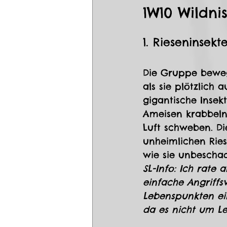
1W10 Wildn
1. Rieseninsekt
Die Gruppe bewegt
als sie plötzlich
gigantische Insek
Ameisen krabbeln
Luft schweben. Di
unheimlichen Ries
wie sie unbesch
SL-Info: Ich rate 
einfache Angriff
Lebenspunkten ein
da es nicht um Le