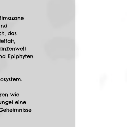
Klimazone 
und 
h, das 
lfalt, 
lanzenwelt 
und Epiphyten.
 
osystem. 
ren wie 
ungel eine 
 Geheimnisse 