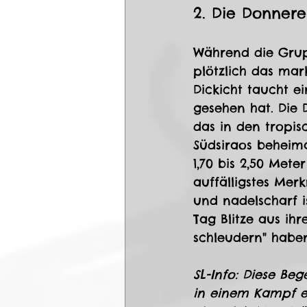
2. Die Donnere
Während die Grup
plötzlich das mar
Dickicht taucht e
gesehen hat. Die 
das in den tropi
Südsiraos beheima
1,70 bis 2,50 Met
auffälligstes Merk
und nadelscharf i
Tag Blitze aus ih
schleudern" habe
SL-Info: Diese Be
in einem Kampf en