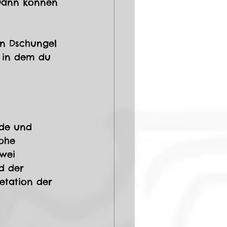
 Dann können 
n Dschungel 
t in dem du 
rde und 
ohe 
wei 
d der 
etation der 