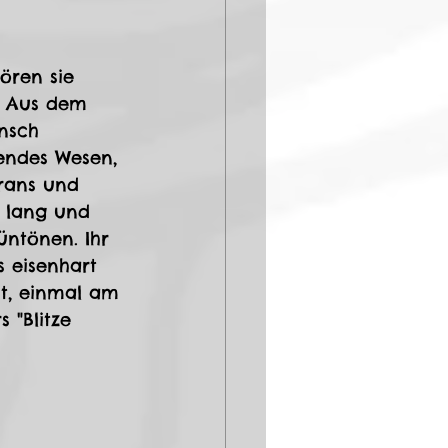
ören sie 
. Aus dem 
nsch 
endes Wesen, 
rans und 
r lang und 
üntönen. Ihr 
s eisenhart 
it, einmal am 
 "Blitze 