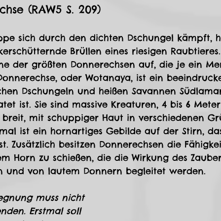
chse (RAW5 S. 209)
pe sich durch den dichten Dschungel kämpft, h
kerschütternde Brüllen eines riesigen Raubtieres
ine der größten Donnerechsen auf, die je ein Me
Donnerechse, oder Wotanaya, ist ein beeindruck
schen Dschungeln und heißen Savannen Südlama
tet ist. Sie sind massive Kreaturen, 4 bis 6 Mete
er breit, mit schuppiger Haut in verschiedenen Gr
mal ist ein hornartiges Gebilde auf der Stirn, da
st. Zusätzlich besitzen Donnerechsen die Fähigke
rem Horn zu schießen, die die Wirkung des Zaubers
n und von lautem Donnern begleitet werden.
gegnung muss nicht 
den. Erstmal soll 