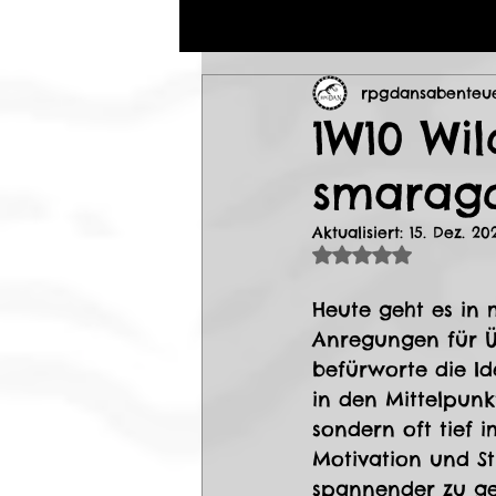
rpgdansabenteu
1W10 Wi
smarag
Aktualisiert:
15. Dez. 20
Mit NaN von 5 S
Heute geht es in 
Anregungen für Üb
befürworte die I
in den Mittelpunk
sondern oft tief i
Motivation und S
spannender zu ges