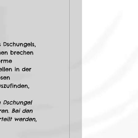
 Dschungels, 
chen brechen 
orme 
len in der 
esen 
szufinden, 
im Dschungel 
en. Bei den 
teilt werden, 