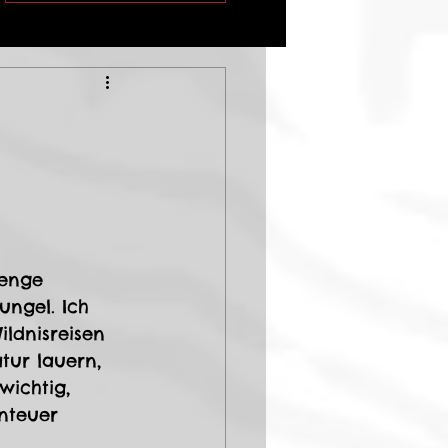
Menge 
ungel. Ich 
ldnisreisen 
tur lauern, 
wichtig, 
nteuer 