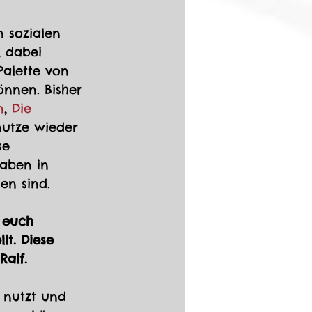
 sozialen 
, dabei 
Palette von 
nnen. Bisher 
n
, 
Die 
 nutze wieder 
se 
aben in 
n sind.
 euch 
t. Diese 
alf. 
 nutzt und 