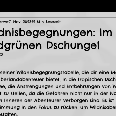
erwe
7. Nov. 2023
12 Min. Lesezeit
ldnisbegegnungen: Im
dgrünen Dschungel
23
ternen bewertet.
meiner Wildnisbegegnungstabelle, die dir eine 
erlandabenteuer bietet, in die tropischen Dsch
dee, die Anstrengungen und Entbehrungen von Wi
t zu stellen, da die Gefahren nicht nur in der Na
m Inneren der Abenteurer verborgen sind. Es ist 
timmung in den Fokus zu rücken, um Wildnisabe
talten. 