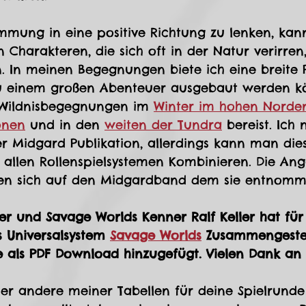
immung in eine positive Richtung zu lenken, kann
Charakteren, die sich oft in der Natur verirren
n. In meinen Begegnungen biete ich eine breite 
 zu einem großen Abenteuer ausgebaut werden kö
Wildnisbegegnungen im 
Winter im hohen Norde
onen
 und in den 
weiten der Tundra
 bereist. Ich
r Midgard Publikation, allerdings kann man die
allen Rollenspielsystemen Kombinieren. Die Ang
en sich auf den Midgardband dem sie entnomme
er und Savage Worlds Kenner Ralf Keller hat für
s Universalsystem 
Savage Worlds
 Zusammengestell
als PDF Download hinzugefügt. Vielen Dank an R
er andere meiner Tabellen für deine Spielrunde