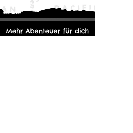
Mehr Abenteuer für dich
Der Eine Ring: Moria - Durch die
Kopie von Abenteuerp