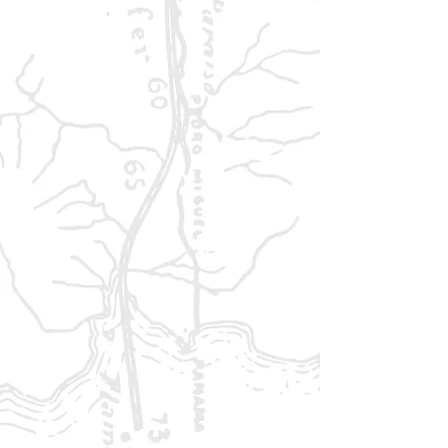
voller Klang, Magie und Mitgefühl
• Fördert Kreativität, Zuhören und
gemeinsames Problemlösen
• Spielerisch erzählter Zugang zur
Welt der Schauder-Inseln
• Ideal für Kinder und Einsteiger in
das Pen-and-Paper-Rollenspiel
Ein weiteres märchenhaftes
Kapitel
in der Welt von
Little
Wizards
, das Kinder begeistert
und ihre Vorstellungskraft zum
Leuchten bringt.