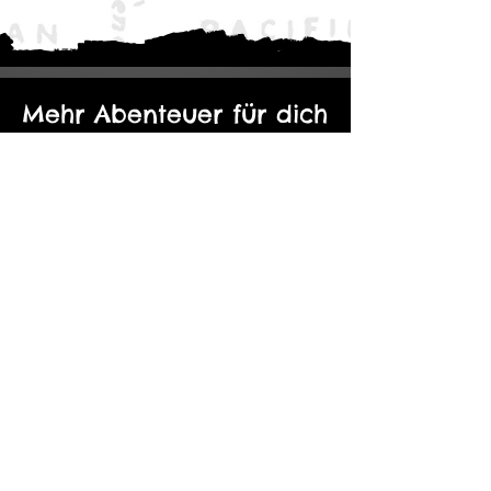
Mehr Abenteuer für dich
Der Eine Ring: Moria - Durch die
Kopie von Abenteuerp