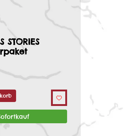
S STORIES
rpaket
korb
Sofortkauf