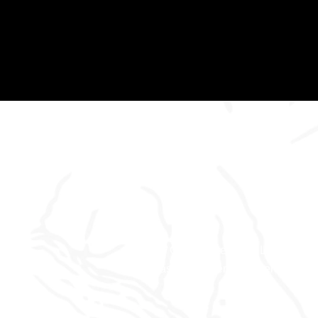
Dan's Abenteu
Wo die Geschichten zum Leben erw
und das Abenteuer nur einen Klick ent