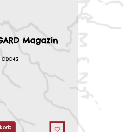
GARD Magazin
: DDD42
korb