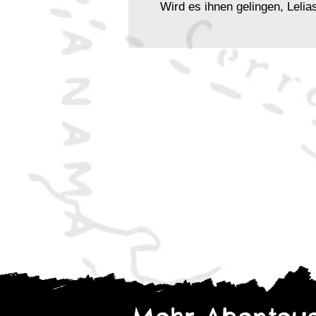
Wird es ihnen gelingen, Leli
zu erlösen, oder werden sie 
vergessenen Tiefen zum Opfer
Die Gebeine der Lelia
ist ein
Spielercharaktere der Grade 
Geheimnisse, stellen Sie sic
decken Sie die Wahrheit über
spät ist. Dieses Abenteuer en
ChatGPT.
Szenario: Die Reise der Nac
Ein kompaktes Reise- und Schi
Beschreibung von Kapitän un
bereichern und zum Leben e
Schauplatzbeschreibung: K
Ebenfalls in diesem Heft entha
Beschreibung eines bulugisc
Ort voller Atmosphäre, Intrig