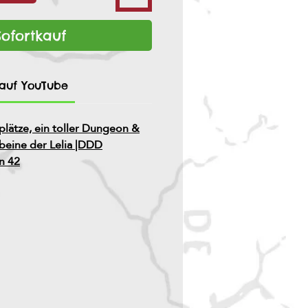
Sofortkauf
 auf YouTube
lätze, ein toller Dungeon &
eine der Lelia |DDD
n 42