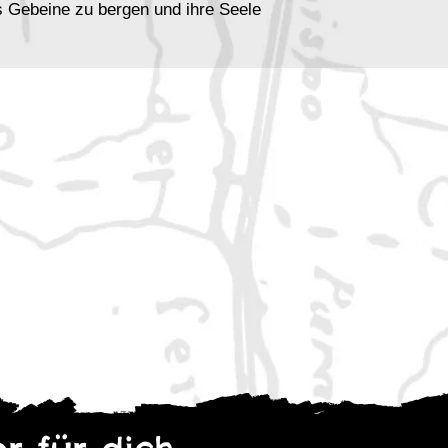
as Gebeine zu bergen und ihre Seele
den finsteren Mächten in den
 fallen?
 fesselndes Abenteuer für 3–6
4–7. Erkunden Sie uralte
h übernatürlichen Gefahren und
 die Seemeisterin auf – bevor es zu
tstand als kreatives Experiment mit
htigall
ffsabenteuer mit einer detaillierten
d Mannschaft, die das Szenario
rwecken.
affee in Meknesch
lten ist eine ausführliche
hen Kaffeehauses in Meknesch – ein
en und Möglichkeiten für Rollenspiel.