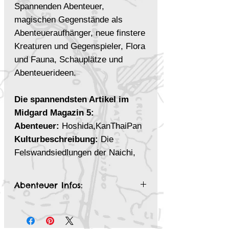
Spannenden Abenteuer,
magischen Gegenstände als
Abenteueraufhänger, neue finstere
Kreaturen und Gegenspieler, Flora
und Fauna, Schauplätze und
Abenteuerideen.
Die spannendsten Artikel im
Midgard Magazin 5:
Abenteuer
:
Hoshida,KanThaiPan
Kulturbeschreibung:
Die
Felswandsiedlungen der Naichi,
Nahuatlan
Ein Blick ins Heft auf YouTube!
Abenteuer Infos:
Hoshida
Historischer Artikel:
Der
M3
Henker
Grade 2 - 5