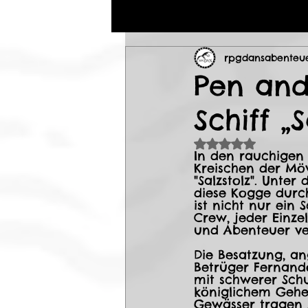
rpgdansabenteu
Pen and
Schiff „S
Mit NaN von 5 S
In den rauchigen
Kreischen der Mö
"Salzstolz". Unte
diese Kogge durch
ist nicht nur ein 
Crew, jeder Einze
und Abenteuer ve
Die Besatzung, a
Betrüger Fernando
mit schwerer Sch
königlichem Gehei
Gewässer tragen s