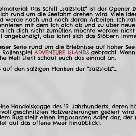
elmaterial: Das Schiff „Salzstolz“ ist der Opener z
 sich rund um die Seefahrt drehen wird. Viele Id
d werde nach und nach daran Arbeiten. Ich rat
onnieren mit dem ich dich ab und zu über neue 
Da ich dich nicht zumüllen möchte werden nicht 
l angekündigt, also lohnt sich das Stöbern imme
ieser Serie rund um die Erlebnisse auf hoher See
Rollenspiel 
ADVENTURE ISLANDS
 gebracht. Wenn 
sche Welt steht schaut euch das einmal an.
auf den salzigen Planken der "Salzstolz"...
t eine Handelskogge des 12. Jahrhunderts, deren h
tvoll geschnitzten Holzverzierungen geziert wird.
dem Bug stellt einen imposanten Adler dar, der 
tet auf das offene Meer hinabblickt.  