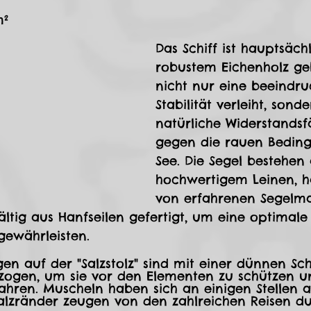
m²
Das Schiff ist hauptsäch
robustem Eichenholz geb
nicht nur eine beeindr
Stabilität verleiht, sond
natürliche Widerstandsf
gegen die rauen Bedin
See. Die Segel bestehen 
hochwertigem Leinen, h
von erfahrenen Segelma
ältig aus Hanfseilen gefertigt, um eine optimale
gewährleisten.
gen auf der "Salzstolz" sind mit einer dünnen Sch
zogen, um sie vor den Elementen zu schützen un
ahren. Muscheln haben sich an einigen Stellen 
Salzränder zeugen von den zahlreichen Reisen d