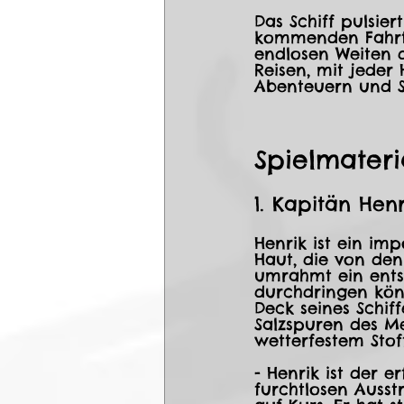
Das Schiff pulsie
kommenden Fahrten
endlosen Weiten d
Reisen, mit jeder
Abenteuern und St
Spielmateria
1. Kapitän Hen
Henrik ist ein im
Haut, die von den
umrahmt ein entsc
durchdringen kön
Deck seines Schif
Salzspuren des Me
wetterfestem Stof
- Henrik ist der e
furchtlosen Ausst