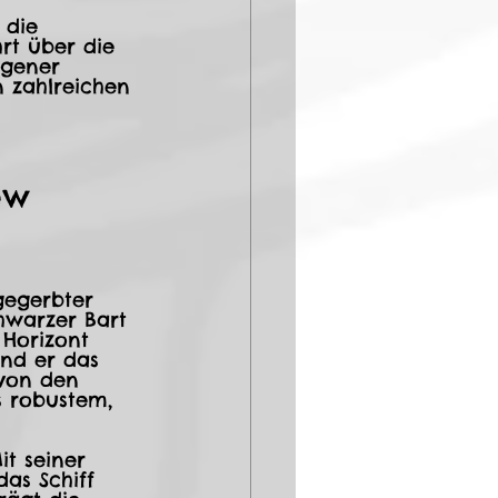
 die 
rt über die 
ngener 
n zahlreichen 
ew
gegerbter 
hwarzer Bart 
Horizont 
nd er das 
 von den 
s robustem, 
it seiner 
as Schiff 