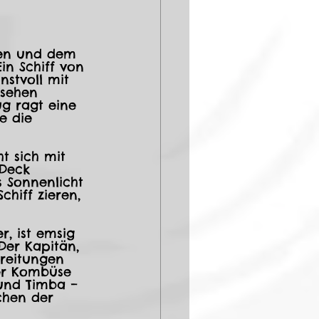
pen und dem 
in Schiff von 
stvoll mit 
nsehen 
g ragt eine 
e die 
t sich mit 
Deck 
s Sonnenlicht 
chiff zieren, 
, ist emsig 
Der Kapitän, 
reitungen 
er Kombüse 
 und Timba – 
chen der 