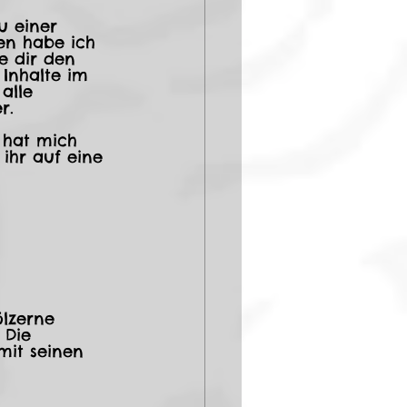
u einer 
een habe ich 
e dir den 
Inhalte im 
alle 
r.
 hat mich 
ihr auf eine 
ölzerne 
 Die 
mit seinen 