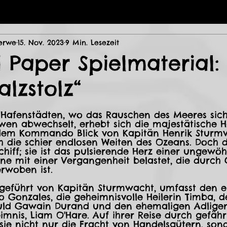
erwe
15. Nov. 2023
9 Min. Lesezeit
 Paper Spielmaterial:
alzstolz“
ternen bewertet.
 Hafenstädten, wo das Rauschen des Meeres sic
wen abwechselt, erhebt sich die majestätische 
r dem Kommando Blick von Kapitän Henrik Sturm
 die schier endlosen Weiten des Ozeans. Doch die
Schiff; sie ist das pulsierende Herz einer ungewö
lne mit einer Vergangenheit belastet, die durch
rwoben ist.
ngeführt von Kapitän Sturmwacht, umfasst den 
 Gonzales, die geheimnisvolle Heilerin Timba,
uld Gawain Durand und den ehemaligen Adligen
mnis, Liam O'Hare. Auf ihrer Reise durch gefähr
ie nicht nur die Fracht von Handelsgütern, son