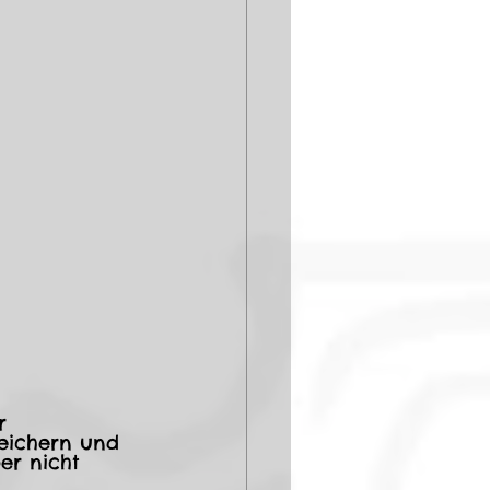
r 
eichern und 
er nicht 