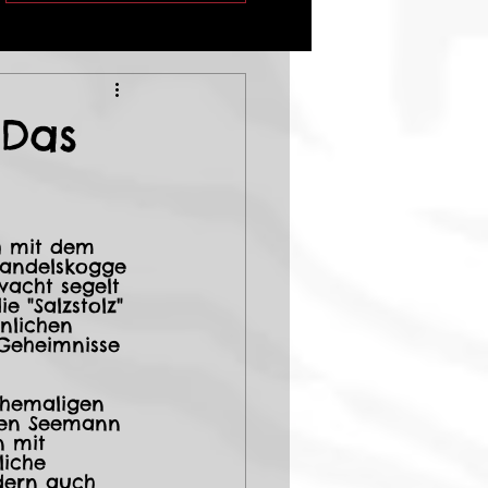
 Das
h mit dem 
Handelskogge 
wacht segelt 
 "Salzstolz" 
hnlichen 
 Geheimnisse 
ehemaligen 
 den Seemann 
 mit 
liche 
dern auch 