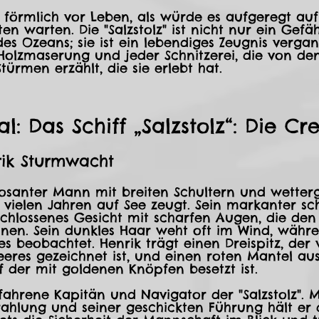
rt förmlich vor Leben, als würde es aufgeregt auf
 warten. Die "Salzstolz" ist nicht nur ein Gefäh
es Ozeans; sie ist ein lebendiges Zeugnis verga
 Holzmaserung und jeder Schnitzerei, die von de
ürmen erzählt, die sie erlebt hat.
l: Das Schiff „Salzstolz“: Die Cr
rik Sturmwacht
posanter Mann mit breiten Schultern und wetter
 vielen Jahren auf See zeugt. Sein markanter sc
hlossenes Gesicht mit scharfen Augen, die den 
nen. Sein dunkles Haar weht oft im Wind, währe
fes beobachtet. Henrik trägt einen Dreispitz, der
eres gezeichnet ist, und einen roten Mantel au
f der mit goldenen Knöpfen besetzt ist.
rfahrene Kapitän und Navigator der "Salzstolz". M
rahlung und seiner geschickten Führung hält er d