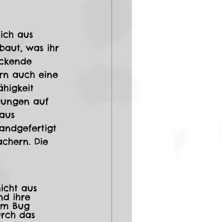
lich aus 
aut, was ihr 
uckende 
ern auch eine 
ähigkeit 
gungen auf 
aus 
andgefertigt 
chern. Die 
 
icht aus 
d ihre 
am Bug 
urch das 