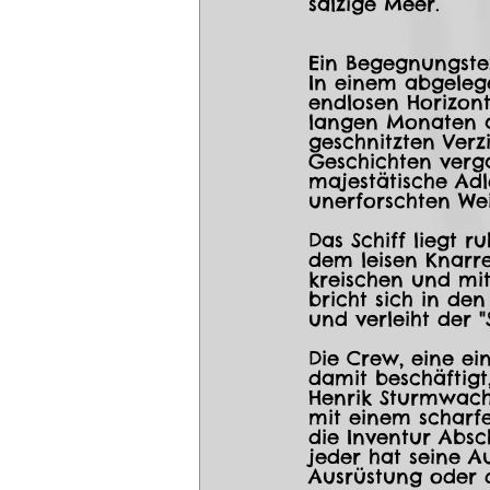
salzige Meer.
Ein Begegnungste
In einem abgeleg
endlosen Horizont 
langen Monaten a
geschnitzten Ver
Geschichten verg
majestätische Adle
unerforschten Wei
Das Schiff liegt 
dem leisen Knarr
kreischen und mit
bricht sich in den
und verleiht der "
Die Crew, eine ei
damit beschäftigt,
Henrik Sturmwach
mit einem scharf
die Inventur Absc
jeder hat seine A
Ausrüstung oder 