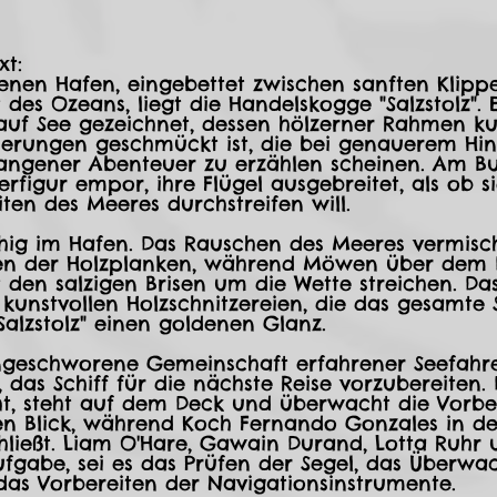
xt:
enen Hafen, eingebettet zwischen sanften Klip
des Ozeans, liegt die Handelskogge "Salzstolz". E
uf See gezeichnet, dessen hölzerner Rahmen kun
zierungen geschmückt ist, die bei genauerem Hi
angener Abenteuer zu erzählen scheinen. Am Bu
rfigur empor, ihre Flügel ausgebreitet, als ob si
ten des Meeres durchstreifen will.  
ruhig im Hafen. Das Rauschen des Meeres vermisch
en der Holzplanken, während Möwen über dem 
 den salzigen Brisen um die Wette streichen. Da
 kunstvollen Holzschnitzereien, die das gesamte S
Salzstolz" einen goldenen Glanz.
ngeschworene Gemeinschaft erfahrener Seefahrer
 das Schiff für die nächste Reise vorzubereiten. 
t, steht auf dem Deck und überwacht die Vorbe
en Blick, während Koch Fernando Gonzales in d
hließt. Liam O'Hare, Gawain Durand, Lotta Ruhr
ufgabe, sei es das Prüfen der Segel, das Überwa
das Vorbereiten der Navigationsinstrumente.