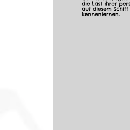
die Last ihrer pe
auf diesem Schif
kennenlernen.  