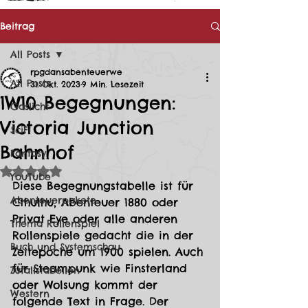
Beitrag
All Posts
rpgdansabenteuerwe
All Posts
31. Okt. 2023
9 Min. Lesezeit
1W10 Begegnungen:
Gaslicht
Victoria Junction
SciFi
Bahnhof
Fantasy
Mit NaN von 5 Sternen bewertet.
YouTube
Diese Begegnungstabelle ist für 
Abenteuerpakete
Cthulhu, Abenteuer 1880 oder 
Privat Eye oder alle anderen 
Thema Rollenspiel
Rollenspiele gedacht die in der 
Buch und Systemschau
Zeitepoche um 1900 spielen. Auch 
für Steampunk wie Finsterland 
Zufallstabellen
oder Wolsung kommt der 
Western
folgende Text in Frage. Der 