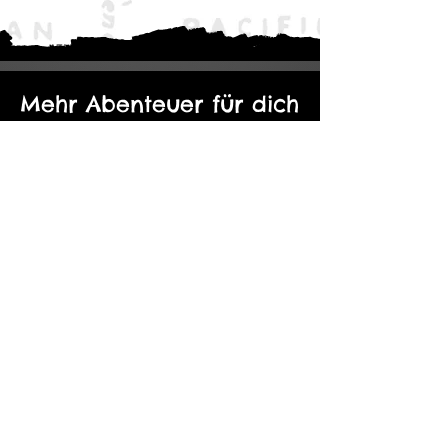
Mehr Abenteuer für dich
Der Eine Ring: Moria - Durch die
Kopie von Abenteuerp