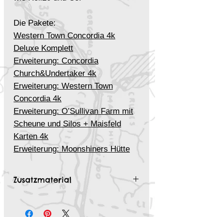
Die Pakete:
Western Town Concordia 4k
Deluxe Komplett
Erweiterung: Concordia
Church&Undertaker 4k
Erweiterung: Western Town
Concordia 4k
Erweiterung: O’Sullivan Farm mit
Scheune und Silos + Maisfeld
Karten 4k
Erweiterung: Moonshiners Hütte
mit Versteck 4k
Erweiterung: Trainstation und
Zusatzmaterial
Factory 4k
GRATIS Deadlands Kartenpaket
FreePack „Geschenkter Gaul“
"Geschenkter Gaul 4k