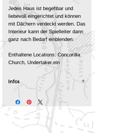
Jedes Haus ist begehbar und
liebevoll eingerichtet und können
mit Dächern verdeckt werden. Das
Interieur kann der Spielleiter dann
ganz nach Bedarf einblenden.
Enthaltene Locations: Concordia
Church, Undertaker,ein
Wohnhaus, zwei Friedhöfe und die
Höhle des Totengräbers.
Infos
Inhalt des "Erweiterung: Concordia
Inhalt des "
Erweiterung:
O’Sullivan Farm 4k" Pakets:
Concordia O’Sullivan Farm 4k
"
Pakets:
Das große Farmhaus
Das große Farmhaus
Die Ställe und Scheune
Die Ställe und Scheune
Silos
Silos