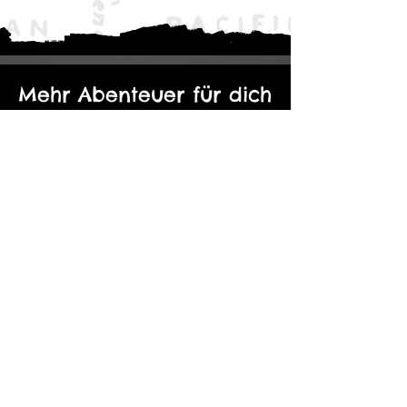
Mehr Abenteuer für dich
Der Eine Ring: Moria - Durch die
Kopie von Abenteuerp