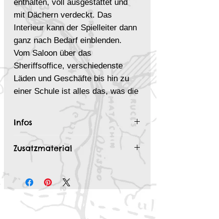
enthalten, voll ausgestattet und
mit Dächern verdeckt. Das
Interieur kann der Spielleiter dann
ganz nach Bedarf einblenden.
Vom Saloon über das
Sheriffsoffice, verschiedenste
Läden und Geschäfte bis hin zu
einer Schule ist alles das, was die
Szenen des Abenteuers benötigen.
Infos
Enthaltene Locations:
Saloon,
Inhalt des "
Western Town
Sheriffs Büro, Schule,
Zusatzmaterial
Concordia 4k
" Paket:
Gemischtwarenladen, Tischler,
GRATIS Deadlands Kartenpaket
Schmied, Pension, Bank, Doctor
Eine komplette Western Town Karte
"Geschenkter Gaul 4k
und Friseur, Werkzeugladen,
mit und ohne
Dächer
Let's Play: Es war einmal in Missouri
Schlafsaal und Schneider
Die einzelnen Interieur Karten
|Deadlands
separat
Das Ausdrucken der Karte für den