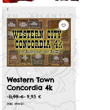
Western Town
Concordia 4k
Standardpreis
Sale-
 11,99 € 
9,95 €
Preis
inkl. MwSt.