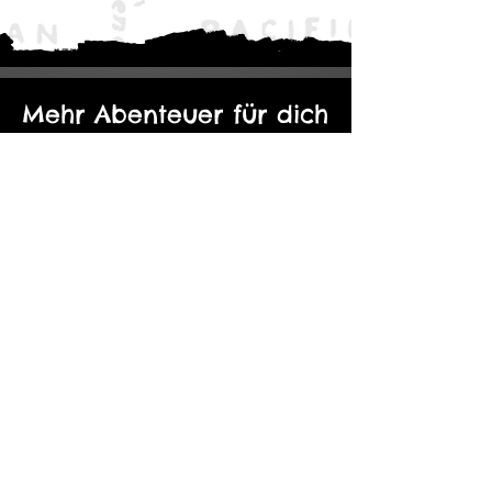
Mehr Abenteuer für dich
Der Eine Ring: Moria - Durch die
Kopie von Abenteuerp