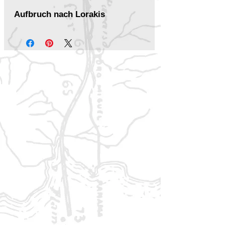
Aufbruch nach Lorakis
Vereinfachter Einstieg in die
Regeln von
Splittermond
Schnellstarter 2026
Kompakter Überblick über die
Welt Lorakis
6 vorgefertigte Abenteurer für
den sofortigen Spielstart
Komplettes Einsteigerabenteuer
enthalten
Spielort: das dreigeteilte Reich
Zhoujiang
Ideal für schnelle Runden und
neue Gruppen ohne
Vorbereitung