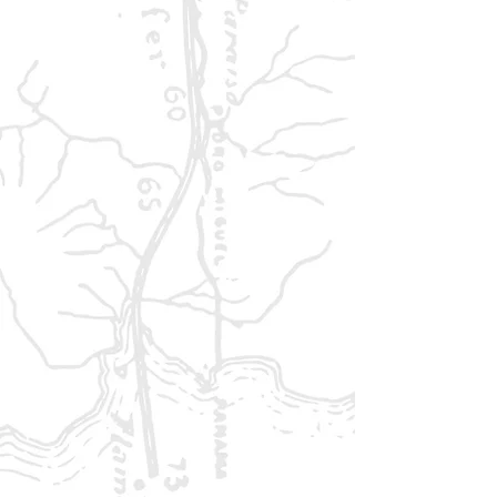
Skills, Mut und nichts zu verlieren.
Produktinformationen:
Genre:
Cyberpunk-Rollenspiel
Regelsystem:
Erzählerisch,
schnell, flexibel
Setting:
Dystopische
Megastadt, urbane Ödnis,
Konzerndominanz
Schwerpunkte:
Action,
Intrigen, individuelle
Entscheidungen
Spielmaterial:
Kompaktes
Regelwerk, schnell
einsatzbereit
Für wen ist
Neon City Overdrive