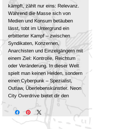
kämpft, zählt nur eins: Relevanz.
Während die Masse sich von
Medien und Konsum betäuben
lässt, tobt im Untergrund ein
erbitterter Kampf – zwischen
Syndikaten, Konzernen,
Anarchisten und Einzelgängern mit
einem Ziel: Kontrolle, Reichtum
oder Veränderung. In dieser Welt
spielt man keinen Helden, sondern
einen Cyberpunk – Spezialist,
Outlaw, Überlebenskünstler. Neon
City Overdrive bietet dir den
Schauplatz für kompromisslose
Action, moralische Grauzonen und
echte Entscheidungen. Die Welt
ist gegen dich. Doch du hast