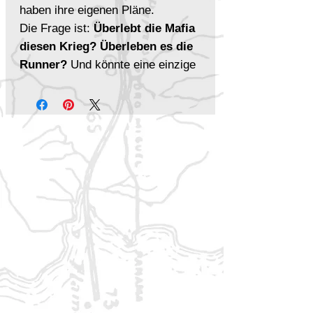
haben ihre eigenen Pläne.
Die Frage ist:
Überlebt die Mafia
diesen Krieg? Überleben es die
Runner?
Und könnte eine einzige
Partie Stadtkrieg über das
Schicksal einer ganzen
Verbrecherorganisation
entscheiden?
Das erwartet dich
Vier Akte voller Intrigen,
Gewalt und taktischer
Entscheidungen
Tauche ein in eine Kampagne,
die dich mitten in den Konflikt
der Mafia zieht – mit
weitreichenden Konsequenzen.