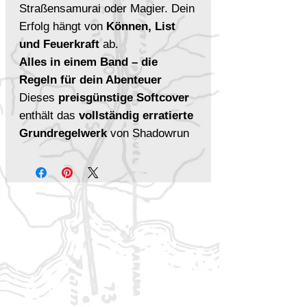
Straßensamurai oder Magier. Dein
Erfolg hängt von
Können, List
und Feuerkraft
ab.
Alles in einem Band – die
Regeln für dein Abenteuer
Dieses
preisgünstige Softcover
enthält das
vollständig erratierte
Grundregelwerk
von Shadowrun
6. Egal ob Einsteiger oder
erfahrener Runner – hier findest
du
Charaktererschaffung,
Kampfregeln, Magie, Matrix und
Ausrüstung
für actiongeladene
Missionen.
Das erwartet dich:
✔
Komplettes Regelwerk
für