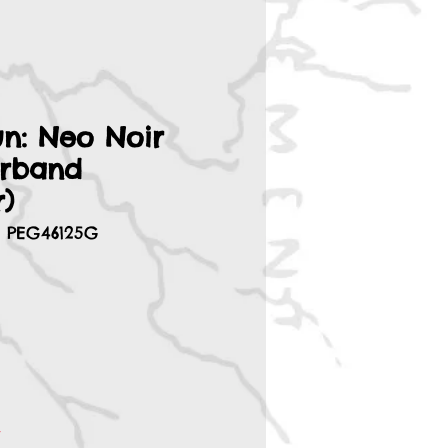
n: Neo Noir
rband
r)
: PEG46125G
r