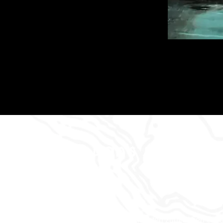
Dan's Abenteu
Wo die Geschichten zum Leben erw