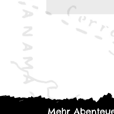
Produktdetails:
Format
: 3 cm x 29,7 cm x
Gewicht
: 250 g
Typ
: Abenteuerband
Inhalt
: Softcover, Schwar
Bist du bereit, die Schatte
durchforsten?
Mehr Abenteue