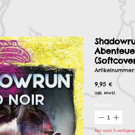
Shadowru
Abenteue
(Softcove
Artikelnummer
Preis
9,95 €
inkl. MwSt.
Anzahl
*
Nur noch 5 verfügba