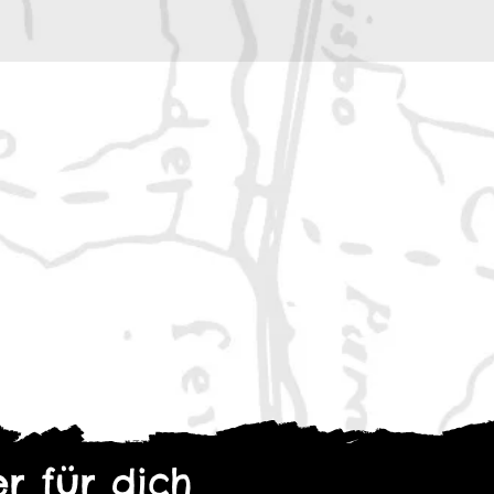
 21 cm
z-Weiß, 80 Seiten
n nach der Wahrheit zu
r für dich