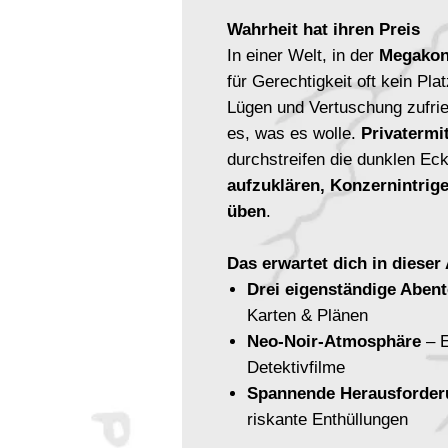
Wahrheit hat ihren Preis
In einer Welt, in der
Megakonz
für Gerechtigkeit oft kein Pla
Lügen und Vertuschung zufrie
es, was es wolle.
Privatermi
durchstreifen die dunklen E
aufzuklären, Konzernintrig
üben
.
Das erwartet dich in dieser
Drei eigenständige Aben
Karten & Plänen
Neo-Noir-Atmosphäre
– E
Detektivfilme
Spannende Herausforde
riskante Enthüllungen