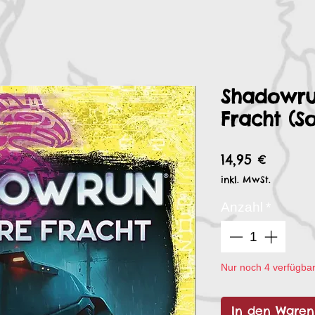
Shadowru
Fracht (S
Preis
14,95 €
inkl. MwSt.
Anzahl
*
Nur noch 4 verfügba
In den Waren