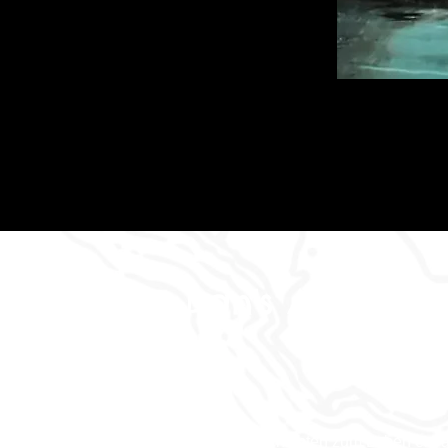
Dan's Abenteu
Wo die Geschichten zum Leben erw