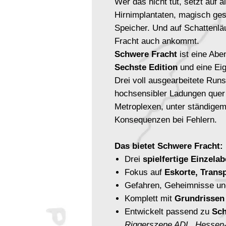
Wer das nicht tut, setzt auf a
Hirnimplantaten, magisch ges
Speicher. Und auf Schattenläu
Fracht auch ankommt.
Schwere Fracht
ist eine Abe
Sechste Edition
und eine Ei
Drei voll ausgearbeitete Run
hochsensibler Ladungen quer
Metroplexen, unter ständigem
Konsequenzen bei Fehlern.
Das bietet Schwere Fracht:
Drei
spielfertige Einzela
Fokus auf
Eskorte, Trans
Gefahren, Geheimnisse un
Komplett mit
Grundrissen
Entwickelt passend zu
Sch
Riggerszene ADL, Hessen