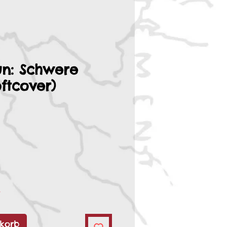
n: Schwere
oftcover)
r
korb