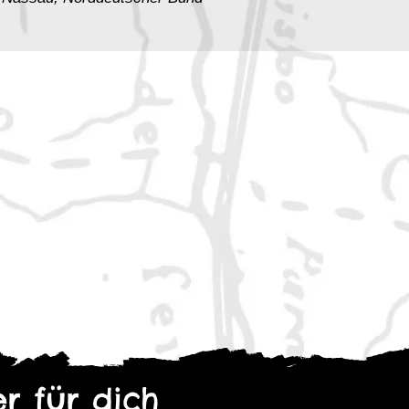
 vollständig spielbar
hattenläufer auf die Straße – mit
en würden.
en, Freiheitsberaubung, Gewalt
r für dich