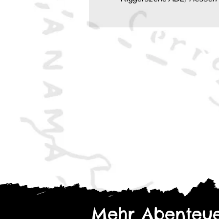
Auch
ohne Zusatzmaterial
Schwere Fracht
bringt die Sc
Ladungen, für die andere töt
Inhaltswarnung: Alkohol/Drog
gegen Minderjährige, Mord.
Mehr Abenteue