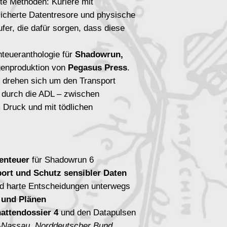
lte Methoden: Kuriere mit
icherte Datentresore und physische
fer, die dafür sorgen, dass diese
nteueranthologie für
Shadowrun,
genproduktion von
Pegasus Press
.
s drehen sich um den Transport
 durch die ADL – zwischen
 Druck und mit tödlichen
benteuer
für Shadowrun 6
port und Schutz sensibler Daten
d harte Entscheidungen unterwegs
 und Plänen
attendossier 4
und den Datapulsen
-Nassau, Norddeutscher Bund