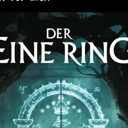
e Meisterdiebe, geheimnisvolle Magier,
ante Dilettanten, schillernde Räuber
 diese Welt eintauchen. Erschaffen
und erleben Sie epische Abenteuer im
l für drei oder mehr Spieler, das eine
19. und 20. Jahrhunderts bietet,
nd revolutionären Technologien.