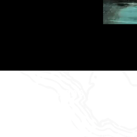
Dan's Abenteu
Wo die Geschichten zum Leben erw