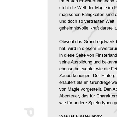
Im ersten Erweiterungsband 
steht die Welt der Magie im 
magischen Fähigkeiten sind ei
und doch so vertrauten Welt.
geheimnisvolle Kraft darstellt,
Obwohl das Grundregelwerk 
hat, wird in diesem Erweiteru
in diese Seite von Finsterlan
seine Ausbildung und bekann
ebenso beleuchtet wie die Fe
Zauberkundigen. Der Hintergru
erläutert als im Grundregelw
von Magie vorgestellt. Den A
Abenteuer, das für Charakter
wie für andere Spielertypen ge
Was ist Finsterland?