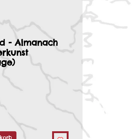
nd - Almanach
erkunst
age)
korb