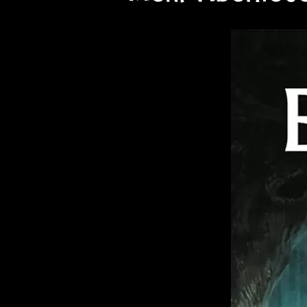
brillante Detektive, gerissen
talentierte Ingenieure, charm
oder bizarre Machinatoren in
Sie Ihren eigenen Charakter 
Finsterland - einem Rollenspie
Welt ähnlich dem Europa des 
jedoch mit Magie, Monstern u