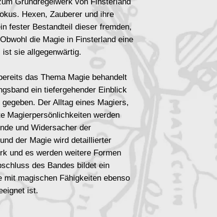
zum Grundregelwerk von Finsterland
Fokus. Hexen, Zauberer und ihre
n fester Bestandteil dieser fremden,
 Obwohl die Magie in Finsterland eine
 ist sie allgegenwärtig.
bereits das Thema Magie behandelt
ngsband ein tiefergehender Einblick
d gegeben. Der Alltag eines Magiers,
te Magierpersönlichkeiten werden
inde und Widersacher der
nd der Magie wird detaillierter
erk und es werden weitere Formen
bschluss des Bandes bildet ein
e mit magischen Fähigkeiten ebenso
eignet ist.