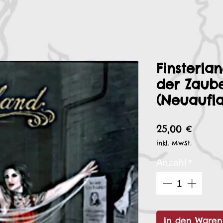
Finsterla
der Zaub
(Neuaufl
Preis
25,00 €
inkl. MwSt.
Anzahl
*
In den Waren