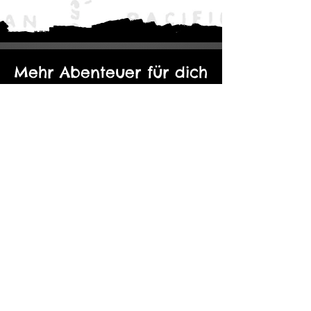
Mehr Abenteuer für dich
Der Eine Ring: Moria - Durch die
Kopie von Abenteuerp