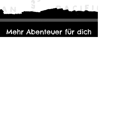
Mehr Abenteuer für dich
Der Eine Ring: Moria - Durch die
Kopie von Abenteuerp