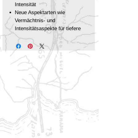
Intensität
Neue Aspektarten wie
Vermächtnis- und
Intensitätsaspekte für tiefere
Horrorelemente
Ein Kampagnenrahmen für
schaurige Geschichten – ideal
auch für jüngere Spieler
Das
Fate-Horrorhandbuch
ist
eine Erweiterung für Fate Core –
die perfekte Ergänzung für
düstere, nervenaufreibende
Abenteuer!