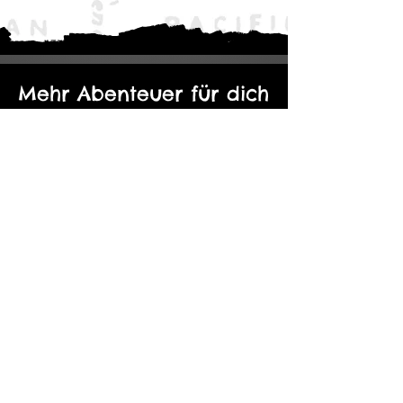
Mehr Abenteuer für dich
Der Eine Ring: Moria - Durch die
Kopie von Abenteuerp