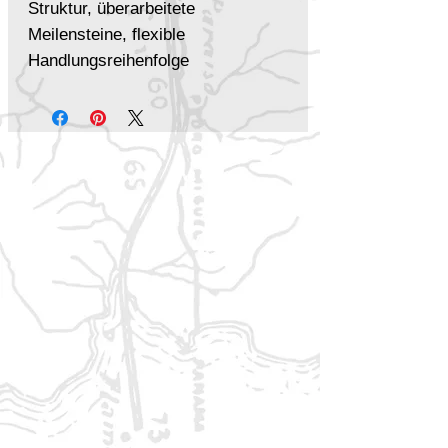
Struktur, überarbeitete
Meilensteine, flexible
Handlungsreihenfolge
✔
Optionale Regeln
–
Countdowns, Skalierungen,
extreme Konsequenzen und
mächtige Gegner
✔
Offene Lizenz
– ideal für
Spielautoren, um eigene Fate-
Projekte zu realisieren
Egal, ob du Fate Core vertiefen,
ein schnelles Spiel mit Turbo-Fate
erleben oder einfach ein
schlankes, praktisches Regelwerk
suchst –
Fate Kompakt bringt
dich direkt ins Abenteuer!