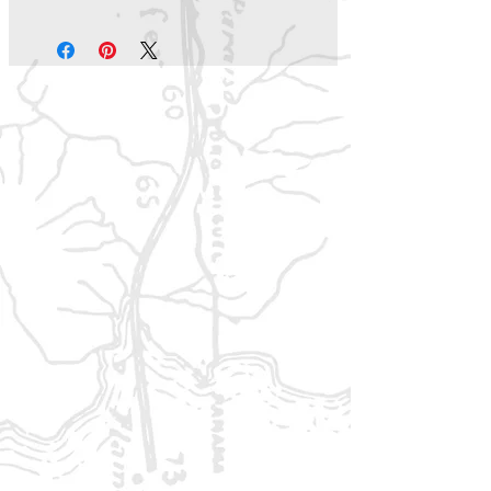
Budapest? Und wie komme ich am
schnellsten mit dem Schiff von
einem Ende des British Empire
zum anderen?
Diesen Fragen nimmt sich ein Teil
dieser Miszellen, also dieser
bunten Zusammenstellung von
Material, die sich hinter einem
farbigen Vorsatzblatt versteckt,
an. Zwei
großformatige
Landkarten
(Format 864 x 560 mm) zeigen die
Ausdehnung des Empire mit den
weltweiten Schiffsverbindungen
sowie den Stand des europäischen
Eisenbahnnetzes im Jahre 1882.