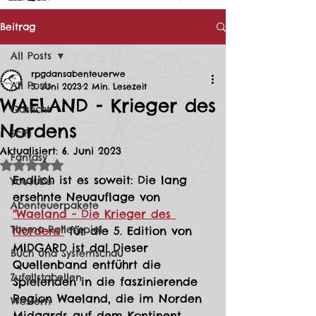
Beitrag
All Posts
rpgdansabenteuerwe
All Posts
5. Juni 2023
2 Min. Lesezeit
WAELAND - Krieger des
Gaslicht
Nordens
SciFi
Aktualisiert:
6. Juni 2023
Fantasy
Mit NaN von 5 Sternen bewertet.
Endlich ist es soweit: Die lang 
YouTube
ersehnte Neuauflage von 
Abenteuerpakete
"Waeland - Die Krieger des 
Thema Rollenspiel
Nordens"
 für die 5. Edition von 
MIDGARD ist da! Dieser 
Buch und Systemschau
Quellenband entführt die 
Zufallstabellen
Spielenden in die faszinierende 
Region Waeland, die im Norden 
Western
Midgards auf dem Kontinent 