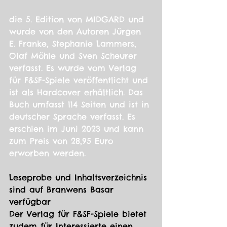
die 5. Edition von MIDGARD und 
wurde von den Autoren Jürgen 
E. Franke, Stephanie Lammers, 
Olaf Möhle und Sven Scheurer 
verfasst. Es wurde vom Verlag 
für F&SF-Spiele veröffentlicht und 
ist als Hardcover erhältlich. Das 
Buch umfasst 114 Seiten und ist in 
deutscher Sprache verfasst. Es 
erschien im Juni 2023 und kann 
zum Preis von 28,95 Euro 
erworben werden.
Leseprobe und Inhaltsverzeichnis 
sind auf Branwens Basar 
verfügbar
Der Verlag für F&SF-Spiele bietet 
zudem für Interessierte einen 