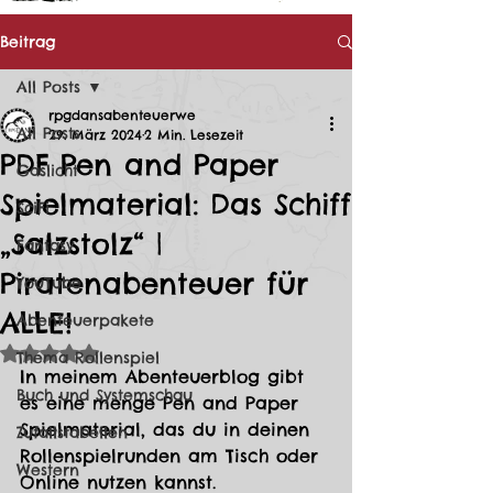
Beitrag
All Posts
rpgdansabenteuerwe
All Posts
29. März 2024
2 Min. Lesezeit
PDF Pen and Paper
Gaslicht
Spielmaterial: Das Schiff
SciFi
„Salzstolz“ |
Fantasy
Piratenabenteuer für
YouTube
ALLE!
Abenteuerpakete
Mit NaN von 5 Sternen bewertet.
Thema Rollenspiel
In meinem Abenteuerblog gibt 
Buch und Systemschau
es eine menge Pen and Paper 
Spielmaterial, das du in deinen 
Zufallstabellen
Rollenspielrunden am Tisch oder 
Western
Online nutzen kannst. 