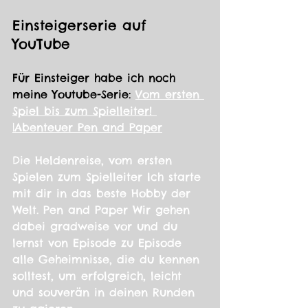
Einsteigerserie auf 
YouTube
Für Einsteiger habe ich noch 
meine Youtube-Serie: 
Vom ersten 
Spiel bis zum Spielleiter! 
|Abenteuer Pen and Paper
Die Heldenreise, vom ersten 
Spielen zum Spielleiter Ich starte 
mit dir in das beste Hobby der 
Welt. Pen and Paper Wir gehen 
dabei gradweise vor und du 
lernst von Episode zu Episode 
alle Geheimnisse, die du kennen 
solltest, um erfolgreich, leicht 
und souverän in deinen Runden 