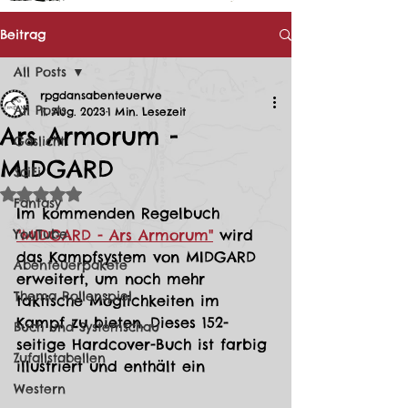
Beitrag
All Posts
rpgdansabenteuerwe
All Posts
11. Aug. 2023
1 Min. Lesezeit
Ars Armorum -
Gaslicht
MIDGARD
SciFi
Mit NaN von 5 Sternen bewertet.
Fantasy
Im kommenden Regelbuch 
YouTube
"MIDGARD - Ars Armorum"
 wird 
das Kampfsystem von MIDGARD 
Abenteuerpakete
erweitert, um noch mehr 
Thema Rollenspiel
taktische Möglichkeiten im 
Kampf zu bieten. Dieses 152-
Buch und Systemschau
seitige Hardcover-Buch ist farbig 
Zufallstabellen
illustriert und enthält ein 
Western