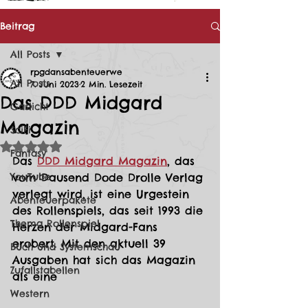
Beitrag
All Posts
rpgdansabenteuerwe
All Posts
7. Juni 2023
2 Min. Lesezeit
Das DDD Midgard
Gaslicht
Magazin
SciFi
Mit NaN von 5 Sternen bewertet.
Fantasy
Das 
DDD Midgard Magazin
, das 
YouTube
vom Dausend Dode Drolle Verlag 
verlegt wird, ist eine Urgestein 
Abenteuerpakete
des Rollenspiels, das seit 1993 die 
Thema Rollenspiel
Herzen der Midgard-Fans 
erobert. Mit den aktuell 39 
Buch und Systemschau
Ausgaben hat sich das Magazin 
Zufallstabellen
als eine 
Western