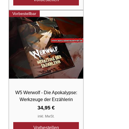
Vorbestellbar
W5 Werwolf - Die Apokalypse:
Werkzeuge der Erzählerin
Preis
34,95 €
inkl. MwSt.
Vorbestellen