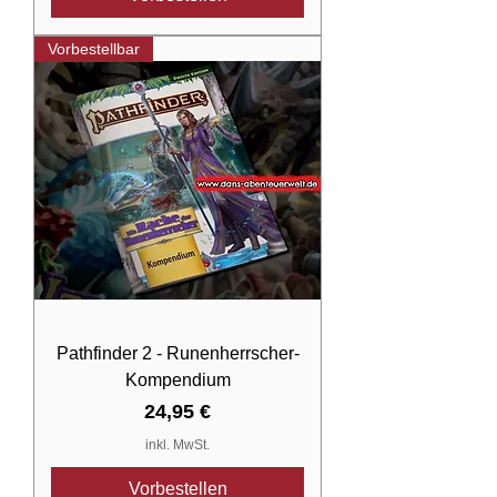
Vorbestellbar
Pathfinder 2 - Runenherrscher-
Kompendium
Preis
24,95 €
inkl. MwSt.
Vorbestellen