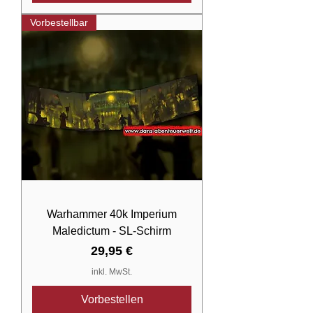
Vorbestellbar
Warhammer 40k Imperium
Maledictum - SL-Schirm
Preis
29,95 €
inkl. MwSt.
Vorbestellen