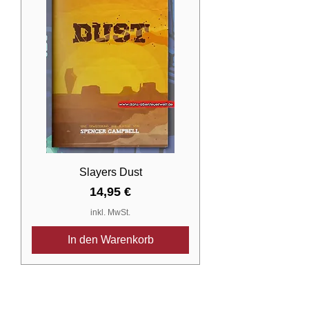
​​​​​​​Slayers Dust
Preis
14,95 €
inkl. MwSt.
In den Warenkorb