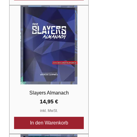
Slayers Almanach
Preis
14,95 €
inkl. MwSt.
In den Warenkorb