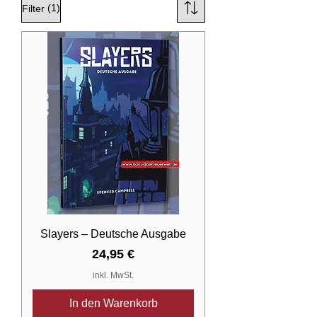
(1)
Filter
Slayers – Deutsche Ausgabe
Preis
24,95 €
inkl. MwSt.
In den Warenkorb