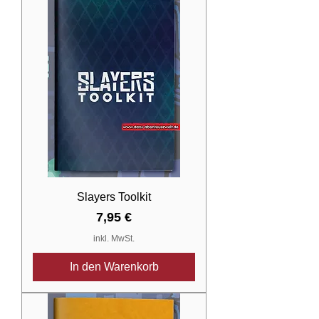
​​​​​​​Slayers Toolkit
Preis
7,95 €
inkl. MwSt.
In den Warenkorb