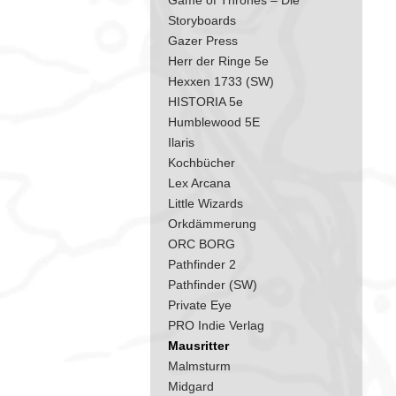
Game of Thrones – Die
Storyboards
Gazer Press
Herr der Ringe 5e
Hexxen 1733 (SW)
HISTORIA 5e
Humblewood 5E
Ilaris
Kochbücher
Lex Arcana
Little Wizards
Orkdämmerung
ORC BORG
Pathfinder 2
Pathfinder (SW)
Private Eye
PRO Indie Verlag
Mausritter
Malmsturm
Midgard