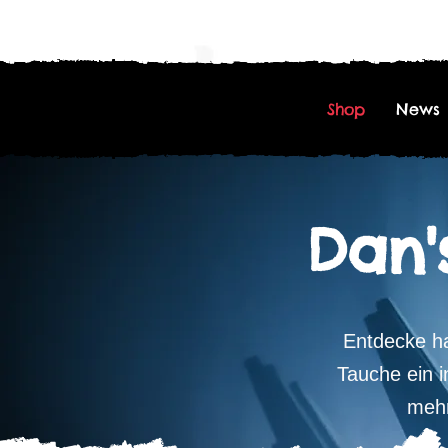
Shop
News
Dan'
Entdecke ha
Tauche ein i
mehr