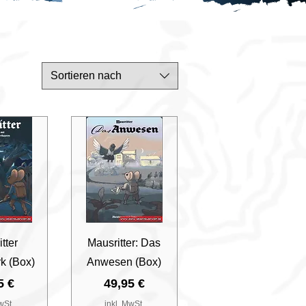
Sortieren nach
nsicht
Schnellansicht
tter
Mausritter: Das
k (Box)
Anwesen (Box)
s
Preis
5 €
49,95 €
wSt.
inkl. MwSt.