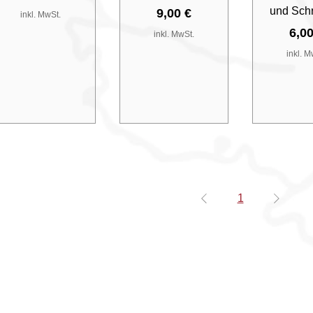
und Sch
Preis
9,00 €
inkl. MwSt.
Pre
6,00
inkl. MwSt.
inkl. M
1