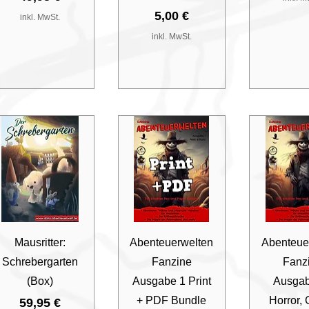
Preis
5,00 €
inkl. MwSt.
inkl. MwSt.
Schnellansicht
Schnellansicht
Schnella
Mausritter:
Abenteuerwelten
Abenteue
Schrebergarten
Fanzine
Fanz
(Box)
Ausgabe 1 Print
Ausgab
+ PDF Bundle
Horror, 
Preis
59,95 €