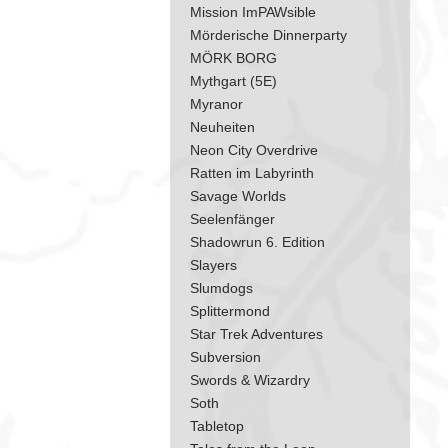
Mission ImPAWsible
Mörderische Dinnerparty
MÖRK BORG
Mythgart (5E)
Myranor
Neuheiten
Neon City Overdrive
​​​​​​​Ratten im Labyrinth
Savage Worlds
Seelenfänger
Shadowrun 6. Edition
Slayers
Slumdogs
Splittermond
Star Trek Adventures
Subversion
Swords & Wizardry
Soth
Tabletop