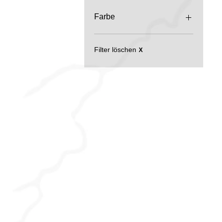
0 €
250 €
Farbe
Filter löschen
X