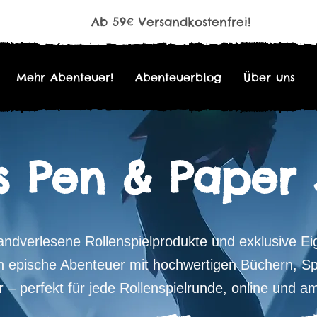
Ab 59€ Versandkostenfrei!
Mehr Abenteuer!
Abenteuerblog
Über uns
s Pen & Paper
ndverlesene Rollenspielprodukte und exklusive Ei
n epische Abenteuer mit hochwertigen Büchern, Sp
 – perfekt für jede Rollenspielrunde, online und am