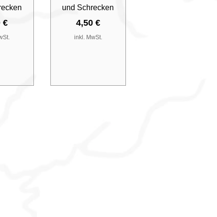
recken
und Schrecken
is
Preis
 €
4,50 €
wSt.
inkl. MwSt.