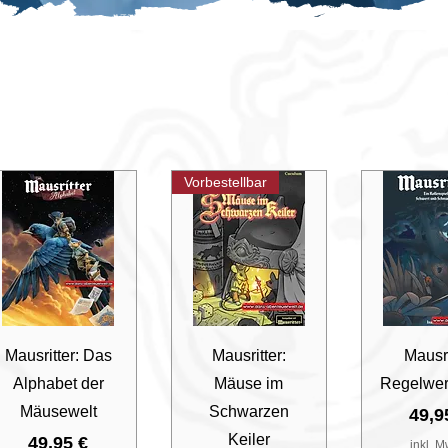
Vorbestellbar
Schnellansicht
Schnellansicht
Schnella
Mausritter: Das
Mausritter:
Mausri
Alphabet der
Mäuse im
Regelwer
Mäusewelt
Schwarzen
Prei
49,9
Keiler
Preis
49,95 €
inkl. M