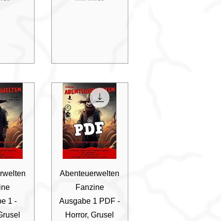
nsicht
Schnellansicht
rwelten
Abenteuerwelten
ine
Fanzine
e 1 -
Ausgabe 1 PDF -
Grusel
Horror, Grusel