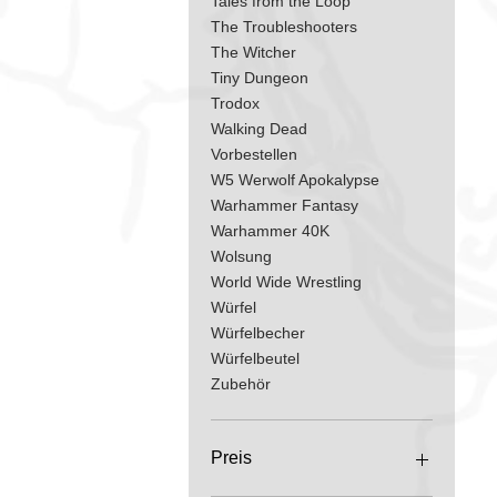
Tales from the Loop
The Troubleshooters
The Witcher
Tiny Dungeon
Trodox
Walking Dead
Vorbestellen
W5 Werwolf Apokalypse
Warhammer Fantasy
Warhammer 40K
Wolsung
World Wide Wrestling
Würfel
Würfelbecher
Würfelbeutel
Zubehör
Preis