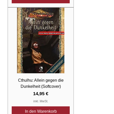
Cthulhu: Allein gegen die
Dunkelheit (Softcover)
Preis
14,95 €
inkl. MwSt.
In den Warenkorb