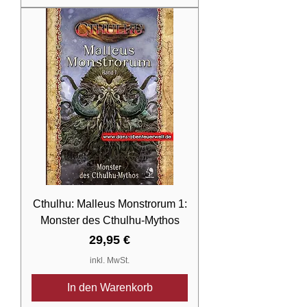
Cthulhu: Malleus Monstrorum 1:
Monster des Cthulhu-Mythos
Preis
29,95 €
inkl. MwSt.
In den Warenkorb