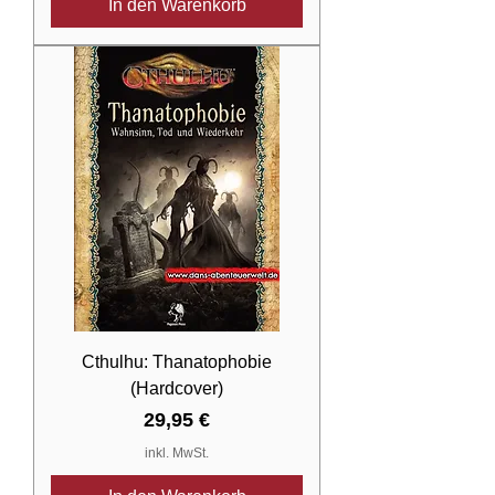
In den Warenkorb
Cthulhu: Thanatophobie
(Hardcover)
Preis
29,95 €
inkl. MwSt.