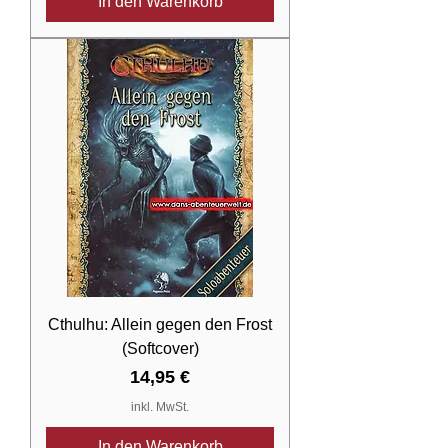
In den Warenkorb
Cthulhu: Allein gegen den Frost
(Softcover)
Preis
14,95 €
inkl. MwSt.
In den Warenkorb