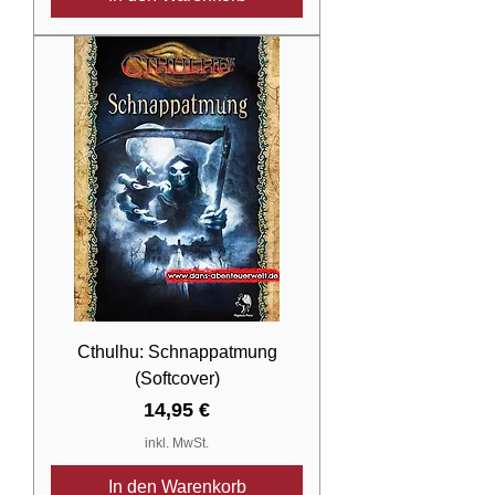
Cthulhu: Schnappatmung
(Softcover)
Preis
14,95 €
inkl. MwSt.
In den Warenkorb