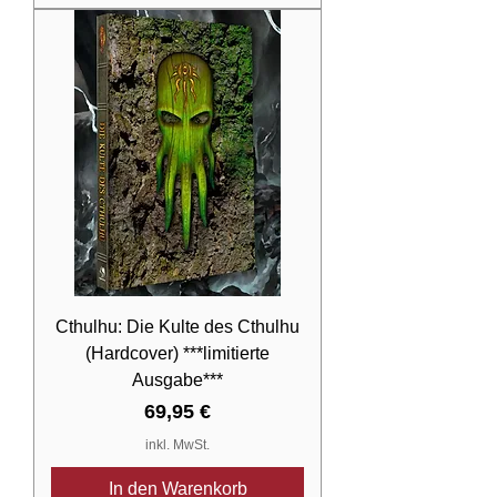
Cthulhu: Die Kulte des Cthulhu
(Hardcover) ***limitierte
Ausgabe***
Preis
69,95 €
inkl. MwSt.
In den Warenkorb