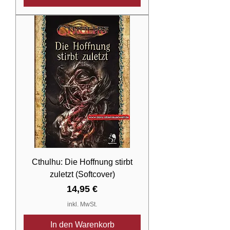
Cthulhu: Die Hoffnung stirbt
zuletzt (Softcover)
Preis
14,95 €
inkl. MwSt.
In den Warenkorb