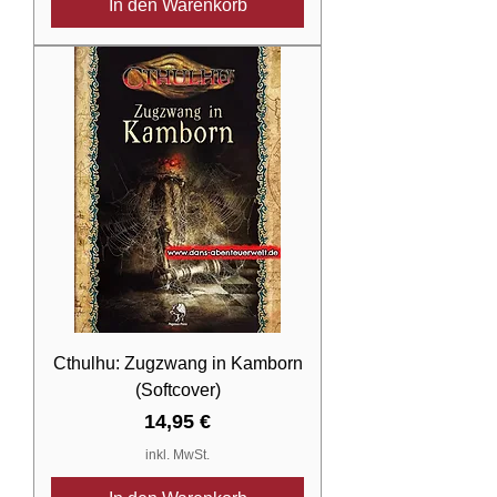
In den Warenkorb
Cthulhu: Zugzwang in Kamborn
(Softcover)
Preis
14,95 €
inkl. MwSt.