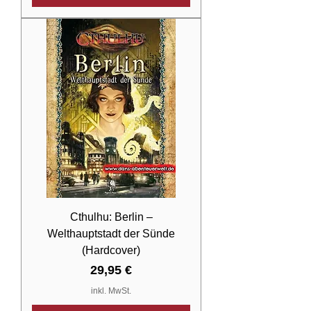
Cthulhu: Berlin –
Welthauptstadt der Sünde
(Hardcover)
Preis
29,95 €
inkl. MwSt.