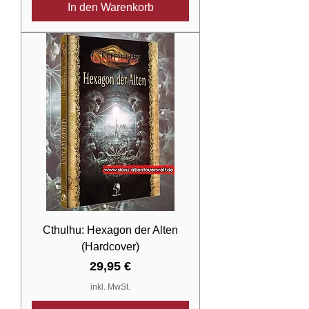
In den Warenkorb
Cthulhu: Hexagon der Alten
(Hardcover)
Preis
29,95 €
inkl. MwSt.