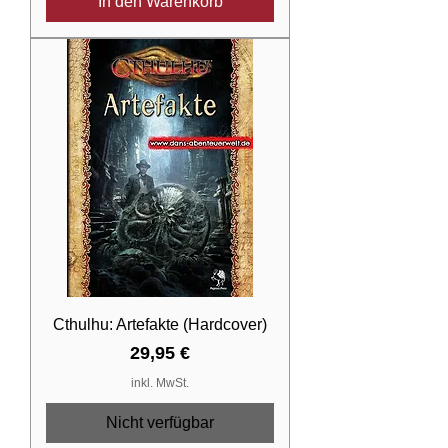
In den Warenkorb
Cthulhu: Artefakte (Hardcover)
Preis
29,95 €
inkl. MwSt.
Nicht verfügbar