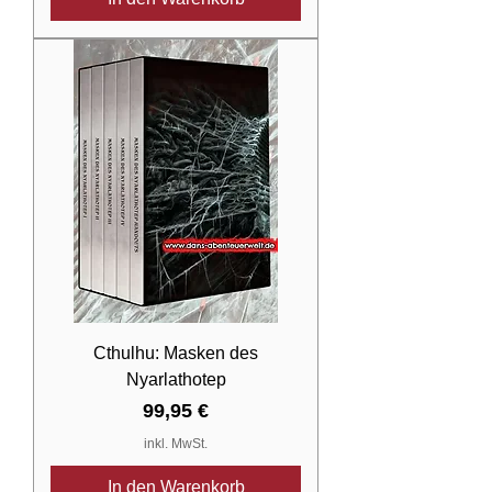
Cthulhu: Masken des
Nyarlathotep
Preis
99,95 €
inkl. MwSt.
In den Warenkorb