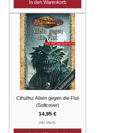
In den Warenkorb
Cthulhu: Allein gegen die Flut
(Softcover)
Preis
14,95 €
inkl. MwSt.