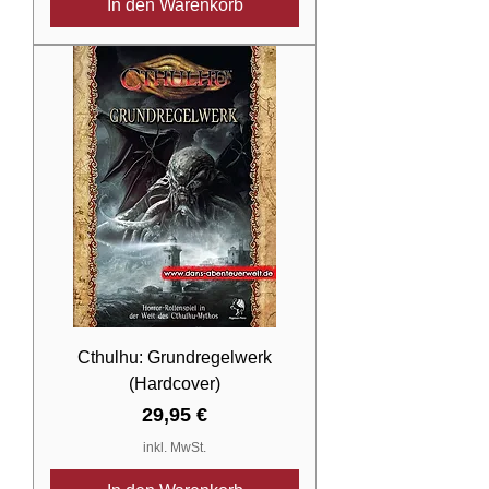
In den Warenkorb
Cthulhu: Grundregelwerk
(Hardcover)
Preis
29,95 €
inkl. MwSt.