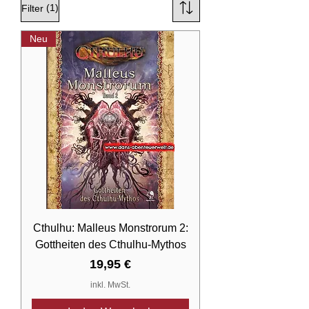
(1)
Filter
Neu
Cthulhu: Malleus Monstrorum 2:
Gottheiten des Cthulhu-Mythos
Preis
19,95 €
inkl. MwSt.