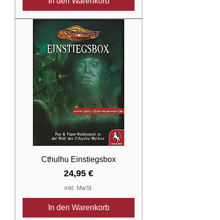
In den Warenkorb
Cthulhu Einstiegsbox
Preis
24,95 €
inkl. MwSt.
In den Warenkorb