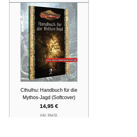
Cthulhu: Handbuch für die
Mythos-Jagd (Softcover)
Preis
14,95 €
inkl. MwSt.
In den Warenkorb