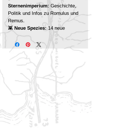
Sternenimperium:
Geschichte,
Politik und Infos zu Romulus und
Remus.
👾
Neue Spezies:
14 neue
Spezies zur Auswahl bei der
Charaktererstellung, einschließlich
Benziten, Bolianern und Klingonen.
🚀
Raumschiffe:
Spielwerte für
Schiffe aus dem Klingonischen
Reich, Romulanischen
Sternenimperium, der Gorn-
Hegemonie und dem Orion-
Syndikat.
🧑‍🚀
Leitfäden für
Spielleitungen:
Hilfreiche
Anleitungen, um Missionen im
Beta-Quadranten zu leiten, mit