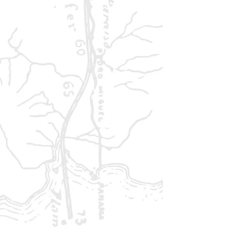
den Festtagen der Stadt. Die
traditionsreiche Bardenschule der
Drachengesänge und der Silberne
Turm des Erzmagiers Ultan sind
ebenso Teil der Darstellung wie
eine farbige Karte des
Fürstentums. Darüber hinaus
bietet der Band einen
umfassenden Überblick über die
erainnische Kultur: Städte, Sippen
und Familienstrukturen,
Rechtssystem, Wirtschaftsweise,
Grüne Magie und Gelehrsamkeit
werden anschaulich vorgestellt.
Ein unverzichtbares Werk für alle,
die in die faszinierende Welt