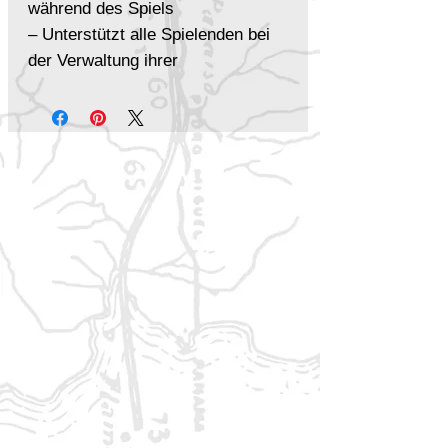
während des Spiels
– Unterstützt alle Spielenden bei
der Verwaltung ihrer
Charakterdaten
Für wen es geeignet ist
– Spielende, die Lex Arcana
effizient und strukturiert spielen
möchten
– Gruppen, die mehr Tempo und
Klarheit am Spieltisch wünschen
– Alle, die sich auf das Spiel
konzentrieren wollen, statt im
Buch zu blättern
Ein unverzichtbares Hilfsmittel,
um sich ganz auf die Abenteuer