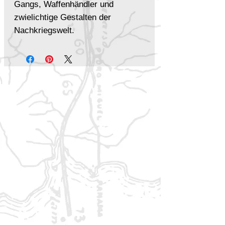
Gangs, Waffenhändler und
zwielichtige Gestalten der
Nachkriegswelt.
Führe deine Charaktere auf eine
epische Kampagne durch die
Ruinen der alten Welt, von Stufe 1
bis 20 und darüber
hinaus.Erschaffe neue Charaktere
mit zahlreichen neuen NSCs und
drei zusätzlichen
Herkunftsoptionen:
Überbleibsel der Enklave,
Anhänger der Apokalypse und
Viper-Initiat.