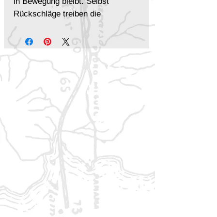
in Bewegung bleibt. Selbst
Rückschläge treiben die
Geschichte voran und führen zu
neuen Herausforderungen,
überraschenden Wendungen und
spannenden Entwicklungen.
Das bietet Dungeon World
Schnell erlernbares
Regelsystem
mit Fokus auf
Abenteuer und Erzählung
Dynamisches Spiel
, bei dem
auch Misserfolge die Handlung
voranbringen
Klassische Fantasy-Elemente
wie Dungeons, Drachen, Magie
und gefährliche Reisen
Große kreative Freiheit
zum
Erschaffen eigener Völker,