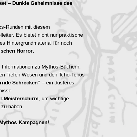
et – Dunkle Geheimnisse des
os-Runden mit diesem
lleiter. Es bietet nicht nur praktische
es Hintergrundmaterial für noch
schen Horror
.
 Informationen zu Mythos-Büchern,
den Tiefen Wesen und den Tcho-Tchos
ernde Schrecken“
– ein düsteres
nisse
al-Meisterschirm
, um wichtige
t zu haben
A-Mythos-Kampagnen!