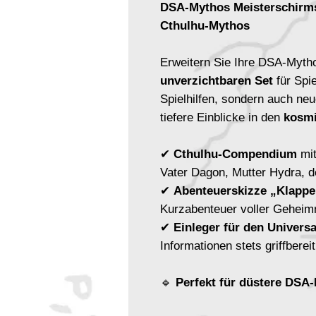
DSA-Mythos Meisterschirms
Cthulhu-Mythos
Erweitern Sie Ihre DSA-Myth
unverzichtbaren Set
für Spie
Spielhilfen, sondern auch neu
tiefere Einblicke in den
kosmi
✔
Cthulhu-Compendium
mit
Vater Dagon, Mutter Hydra, 
✔
Abenteuerskizze „Klapp
Kurzabenteuer voller Geheim
✔
Einleger für den Univers
Informationen stets griffberei
🔹
Perfekt für düstere DS