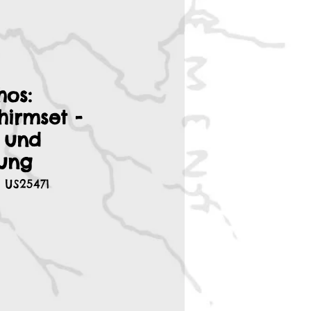
hos:
hirmset -
 und
lung
 US25471