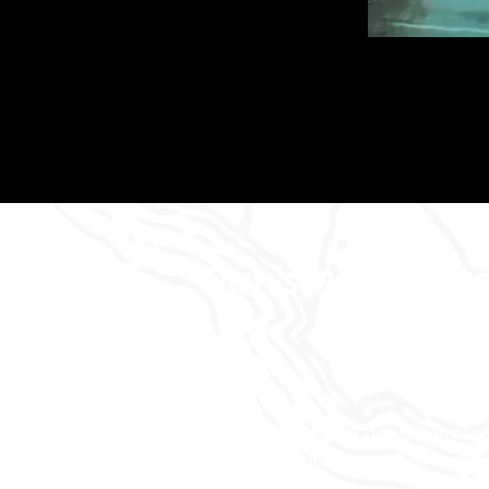
Dan's Abenteu
Wo die Geschichten zum Leben erw
und das Abenteuer nur einen Klick ent