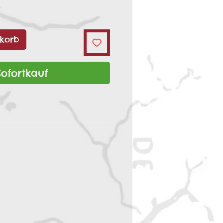
r
korb
Sofortkauf